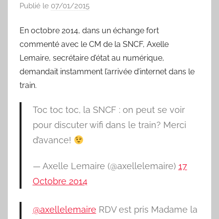
Publié le
07/01/2015
p
a
En octobre 2014, dans un échange fort
r
commenté avec le CM de la SNCF, Axelle
S
y
Lemaire, secrétaire d’état au numérique,
l
demandait instamment l’arrivée d’internet dans le
v
train.
a
i
Toc toc toc, la SNCF : on peut se voir
n
pour discuter wifi dans le train? Merci
B
d’avance!
o
u
— Axelle Lemaire (@axellelemaire)
17
a
Octobre 2014
r
d
@axellelemaire
RDV est pris Madame la