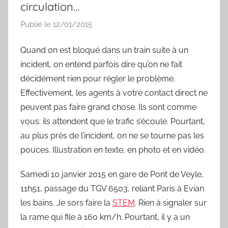
circulation…
Publié le
12/01/2015
p
a
Quand on est bloqué dans un train suite à un
r
incident, on entend parfois dire qu’on ne fait
S
y
décidément rien pour régler le problème.
l
Effectivement, les agents à votre contact direct ne
v
peuvent pas faire grand chose. Ils sont comme
a
vous: ils attendent que le trafic s’écoule. Pourtant,
i
au plus près de l’incident, on ne se tourne pas les
n
pouces. Illustration en texte, en photo et en vidéo.
B
o
Samedi 10 janvier 2015 en gare de Pont de Veyle,
u
11h51, passage du TGV 6503, reliant Paris à Evian
a
les bains. Je sors faire la
STEM
. Rien à signaler sur
r
la rame qui file à 160 km/h. Pourtant, il y a un
d