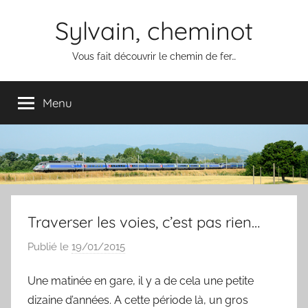
Aller
Sylvain, cheminot
au
contenu
Vous fait découvrir le chemin de fer…
Menu
Traverser les voies, c’est pas rien…
Publié le
19/01/2015
p
a
Une matinée en gare, il y a de cela une petite
r
dizaine d’années. A cette période là, un gros
S