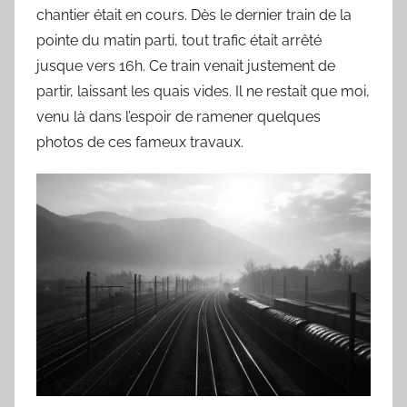
y
chantier était en cours. Dès le dernier train de la
l
pointe du matin parti, tout trafic était arrêté
v
jusque vers 16h. Ce train venait justement de
a
partir, laissant les quais vides. Il ne restait que moi,
i
venu là dans l’espoir de ramener quelques
n
photos de ces fameux travaux.
B
o
u
a
r
d