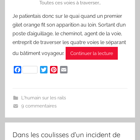
Toutes ces voies à traverser…
Je patientais donc sur le quai
quand un premier
gilet orange fit son apparition au loin. Sortant d’un
poste d’aiguillage, le cheminot, agent de la voie,
entreprit de traverser les quatre voies le séparant
du bâtiment voyageur.
Continuer la lecture
F
T
P
E
a
w
i
m
c
i
n
a
e
t
t
i
L'humain sur les rails
b
t
e
l
9 commentaires
o
e
r
o
r
e
k
s
t
Dans les coulisses d’un incident de