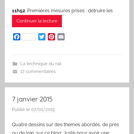
11h52
. Premières mesures prises : détruire les
Continuer la lecture
F
T
P
E
a
w
i
m
c
i
n
a
e
t
t
i
La technique du rail
b
t
e
l
17 commentaires
o
e
r
o
r
e
k
s
t
7 janvier 2015
Publié le
07/01/2015
p
a
Quatre dessins sur des thèmes abordés, de près
r
ou de loin, sur ce blog. Juste pour avoir une
S