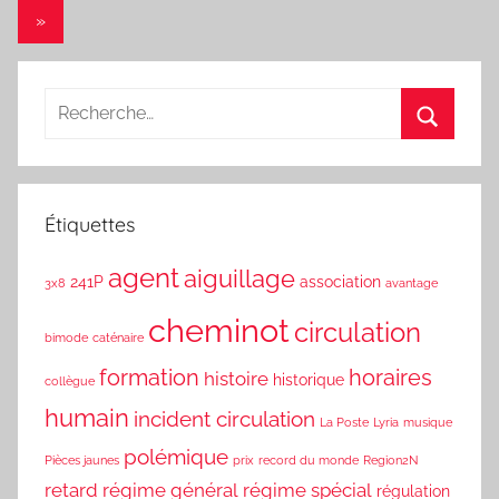
Navigation
précédents
Articles
»
des
suivants
articles
Étiquettes
agent
aiguillage
241P
association
3x8
avantage
cheminot
circulation
bimode
caténaire
formation
horaires
histoire
historique
collègue
humain
incident circulation
La Poste
Lyria
musique
polémique
Pièces jaunes
prix
record du monde
Region2N
retard
régime général
régime spécial
régulation