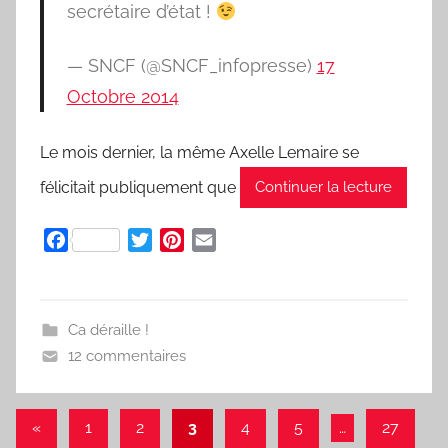
secrétaire d’état !
— SNCF (@SNCF_infopresse)
17
Octobre 2014
Le mois dernier, la même Axelle Lemaire se
félicitait publiquement que
Continuer la lecture
F
T
P
E
a
w
i
m
c
i
n
a
e
t
t
i
Ca déraille !
b
t
e
l
12 commentaires
o
e
r
o
r
e
k
s
«
Articles
1
2
3
4
5
…
27
t