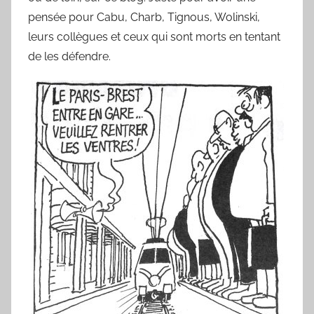
y
pensée pour Cabu, Charb, Tignous, Wolinski,
l
leurs collègues et ceux qui sont morts en tentant
v
de les défendre.
a
i
n
B
o
u
a
r
d