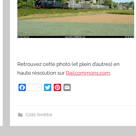
r
d
Retrouvez cette photo (et plein d’autres) en
haute résolution sur
Railcommons.com
.
F
T
P
E
a
w
i
m
c
i
n
a
e
t
t
i
Côté fenêtre
b
t
e
l
o
e
r
o
r
e