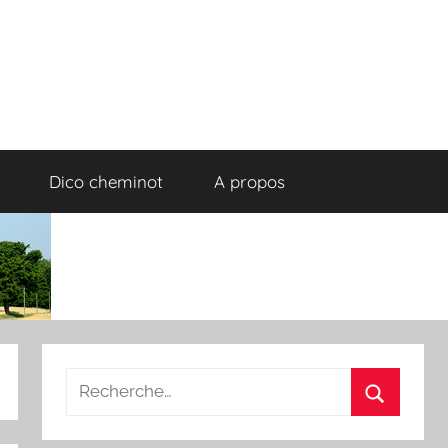
Dico cheminot
A propos