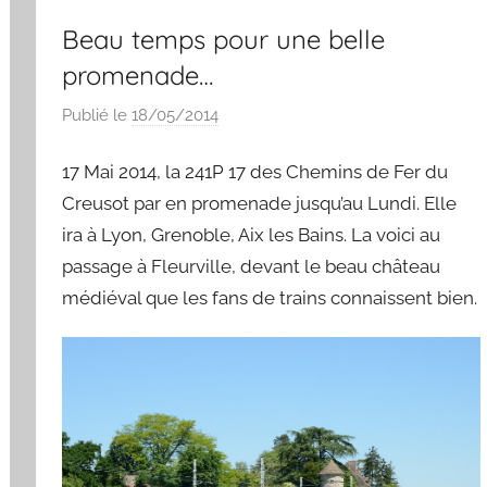
Beau temps pour une belle
promenade…
Publié le
18/05/2014
p
a
17 Mai 2014, la 241P 17 des Chemins de Fer du
r
S
Creusot par en promenade jusqu’au Lundi. Elle
y
ira à Lyon, Grenoble, Aix les Bains. La voici au
l
passage à Fleurville, devant le beau château
v
médiéval que les fans de trains connaissent bien.
a
i
n
B
o
u
a