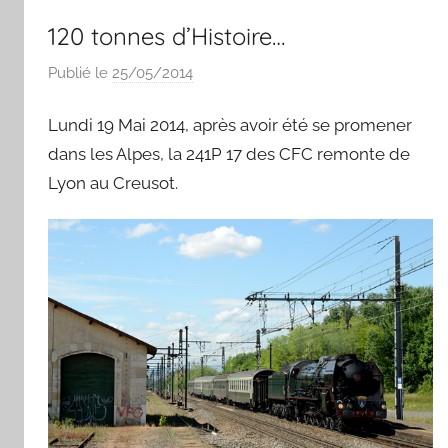
120 tonnes d’Histoire…
Publié le
25/05/2014
p
a
Lundi 19 Mai 2014, après avoir été se promener
r
S
dans les Alpes, la 241P 17 des CFC remonte de
y
Lyon au Creusot.
l
v
a
i
n
B
o
u
a
r