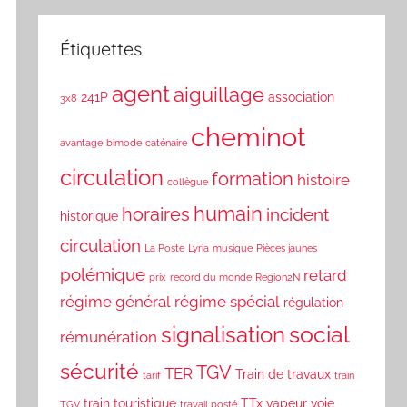
Étiquettes
agent
aiguillage
241P
association
3x8
cheminot
avantage
bimode
caténaire
circulation
formation
histoire
collègue
humain
horaires
incident
historique
circulation
La Poste
Lyria
musique
Pièces jaunes
polémique
retard
prix
record du monde
Region2N
régime général
régime spécial
régulation
social
signalisation
rémunération
sécurité
TGV
TER
Train de travaux
tarif
train
train touristique
TTx
vapeur
voie
TGV
travail posté