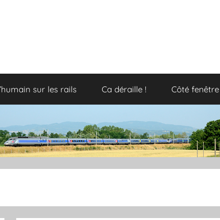
’humain sur les rails
Ca déraille !
Côté fenêtre