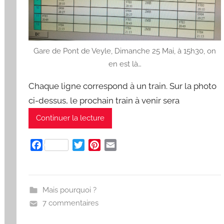
Gare de Pont de Veyle, Dimanche 25 Mai, à 15h30, on
en est là…
Chaque ligne correspond à un train. Sur la photo
ci-dessus, le prochain train à venir sera
Continuer la lecture
F
T
P
E
a
w
i
m
c
i
n
a
e
t
t
i
Mais pourquoi ?
b
t
e
l
7 commentaires
o
e
r
o
r
e