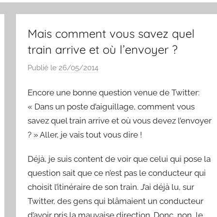
Mais comment vous savez quel
train arrive et où l’envoyer ?
Publié le
26/05/2014
p
a
Encore une bonne question venue de Twitter:
r
S
« Dans un poste d’aiguillage, comment vous
y
savez quel train arrive et où vous devez l’envoyer
l
? » Aller, je vais tout vous dire !
v
a
Déjà, je suis content de voir que celui qui pose la
i
question sait que ce n’est pas le conducteur qui
n
choisit l’itinéraire de son train. J’ai déjà lu, sur
B
Twitter, des gens qui blâmaient un conducteur
o
d’avoir pris la mauvaise direction. Donc, non, le