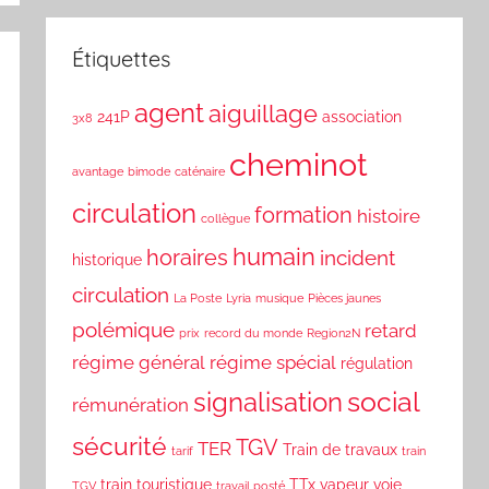
Étiquettes
agent
aiguillage
241P
association
3x8
cheminot
avantage
bimode
caténaire
circulation
formation
histoire
collègue
humain
horaires
incident
historique
circulation
La Poste
Lyria
musique
Pièces jaunes
polémique
retard
prix
record du monde
Region2N
régime général
régime spécial
régulation
social
signalisation
rémunération
sécurité
TGV
TER
Train de travaux
tarif
train
train touristique
TTx
vapeur
voie
TGV
travail posté