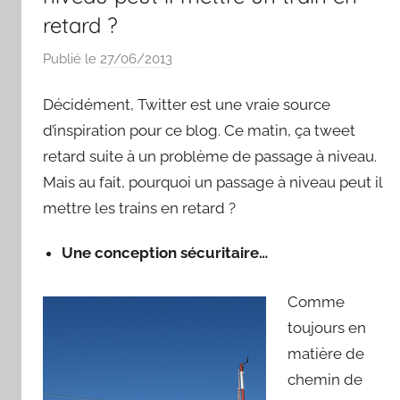
retard ?
Publié le
27/06/2013
p
a
Décidément, Twitter est une vraie source
r
S
d’inspiration pour ce blog. Ce matin, ça tweet
y
retard suite à un problème de passage à niveau.
l
Mais au fait, pourquoi un passage à niveau peut il
v
mettre les trains en retard ?
a
i
Une conception sécuritaire…
n
B
Comme
o
toujours en
u
matière de
a
chemin de
r