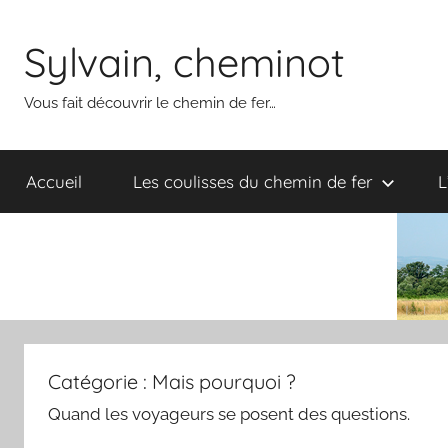
Aller
au
Sylvain, cheminot
contenu
Vous fait découvrir le chemin de fer…
Accueil
Les coulisses du chemin de fer
L
Catégorie :
Mais pourquoi ?
Quand les voyageurs se posent des questions.