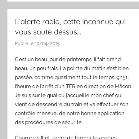
L’alerte radio, cette inconnue qui
vous saute dessus…
Publié le
10/04/2015
p
a
C’est un beau jour de printemps. Il fait grand
r
S
beau, un peu frais. La pointe du matin s’est bien
y
passée, comme quasiment tout le temps. 9h51,
l
l’heure de l’arrêt d’un TER en direction de Mâcon.
v
Je suis sur le quai où j’accueille mon chef qui
a
vient de descendre du train et va effectuer son
i
contrôle mensuel de notre bonne application
n
des procédures de sécurité.
B
o
Coup de sifflet, ordre de fermer les portes.