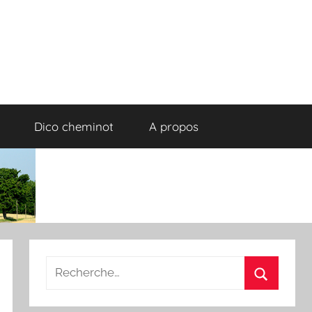
Dico cheminot
A propos