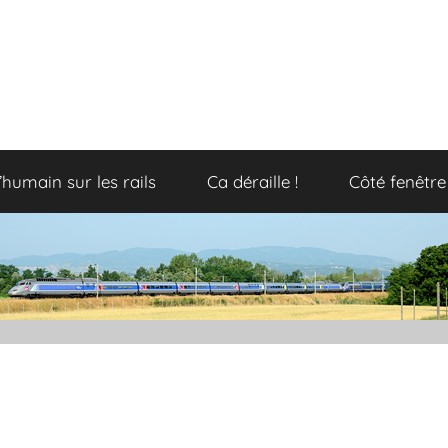
’humain sur les rails
Ca déraille !
Côté fenêtre