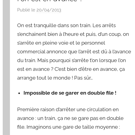
Publié le
20/04/2013
p
a
On est tranquille dans son train. Les arrêts
r
S
s’enchainent bien à l’heure et puis, d’un coup, on
y
s’arrête en pleine voie et le personnel
l
commercial annonce que l’arrêt est dû à l’avance
v
du train. Mais pourquoi s’arrête t’on lorsque l’on
a
est en avance ? C’est bien d’être en avance, ça
i
arrange tout le monde ! Pas sûr…
n
B
Impossible de se garer en double file !
o
u
Première raison d’arrêter une circulation en
a
avance : un train, ça ne se gare pas en double
r
file. Imaginons une gare de taille moyenne :
d