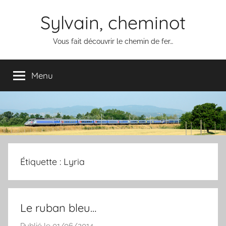
Aller
Sylvain, cheminot
au
contenu
Vous fait découvrir le chemin de fer…
Menu
Étiquette :
Lyria
Le ruban bleu…
Publié le
01/06/2014
p