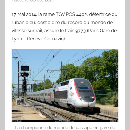
a
17 Mai 2014, la rame TGV POS 4402, détentrice du
r
ruban bleu, c’est à dire du record du monde de
S
y
vitesse sur rail, assure le train 9773 (Paris Gare de
l
Lyon – Genève Cornavin).
v
a
i
n
B
o
u
a
r
d
La championne du monde de passage en gare de