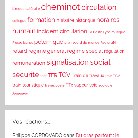
cheminot
circulation
bimode
caténaire
formation
horaires
histoire
historique
collègue
humain
incident circulation
La Poste
Lyria
musique
polémique
Pièces jaunes
prix
record du monde
Region2N
retard
régime général
régime spécial
régulation
social
signalisation
rémunération
sécurité
TGV
TER
Train de travaux
tarif
train TGV
train touristique
TTx
vapeur
voie
travail posté
écologie
économie
Vos réactions…
Philippe CORDOVADO
dans
Du gras partout : le