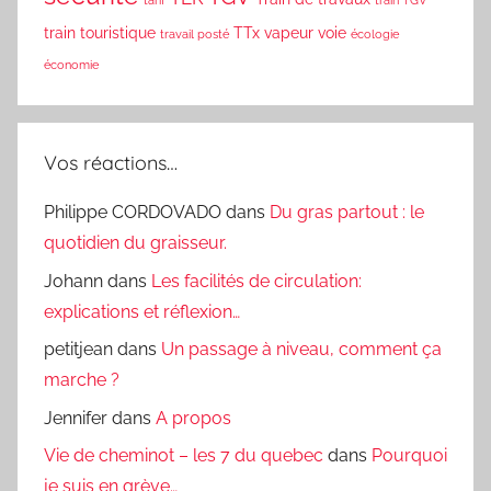
tarif
train TGV
train touristique
TTx
vapeur
voie
travail posté
écologie
économie
Vos réactions…
Philippe CORDOVADO
dans
Du gras partout : le
quotidien du graisseur.
Johann
dans
Les facilités de circulation:
explications et réflexion…
petitjean
dans
Un passage à niveau, comment ça
marche ?
Jennifer
dans
A propos
Vie de cheminot – les 7 du quebec
dans
Pourquoi
je suis en grève…