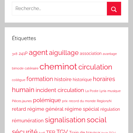
des
articles
Étiquettes
agent
aiguillage
241P
association
3x8
avantage
cheminot
circulation
bimode
caténaire
formation
horaires
histoire
historique
collègue
humain
incident circulation
La Poste
Lyria
musique
polémique
Pièces jaunes
prix
record du monde
Region2N
retard
régime général
régime spécial
régulation
social
signalisation
rémunération
sécurité
TGV
TER
Train de travaux