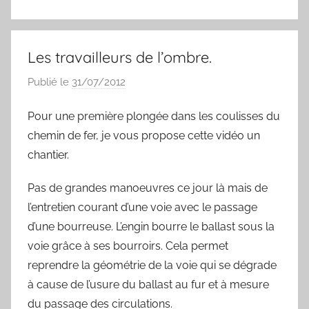
o
r
e
k
s
t
Les travailleurs de l’ombre.
Publié le
31/07/2012
p
a
Pour une première plongée dans les coulisses du
r
chemin de fer, je vous propose cette vidéo un
S
y
chantier.
l
Pas de grandes manoeuvres ce jour là mais de
v
l’entretien courant d’une voie avec le passage
a
i
d’une bourreuse. L’engin bourre le ballast sous la
n
voie grâce à ses bourroirs. Cela permet
B
reprendre la géométrie de la voie qui se dégrade
o
à cause de l’usure du ballast au fur et à mesure
u
du passage des circulations.