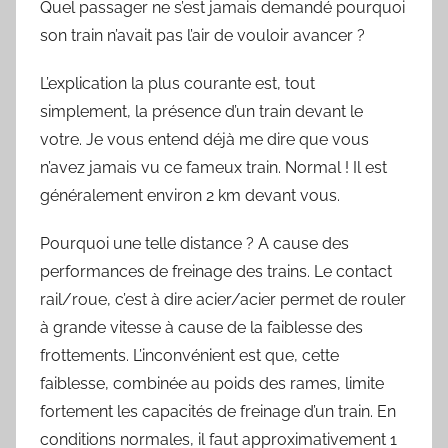
Quel passager ne s’est jamais demandé pourquoi
r
son train n’avait pas l’air de vouloir avancer ?
S
y
L’explication la plus courante est, tout
l
simplement, la présence d’un train devant le
v
votre. Je vous entend déjà me dire que vous
a
i
n’avez jamais vu ce fameux train. Normal ! Il est
n
généralement environ 2 km devant vous.
B
Pourquoi une telle distance ? A cause des
o
u
performances de freinage des trains. Le contact
a
rail/roue, c’est à dire acier/acier permet de rouler
r
à grande vitesse à cause de la faiblesse des
d
frottements. L’inconvénient est que, cette
faiblesse, combinée au poids des rames, limite
fortement les capacités de freinage d’un train. En
conditions normales, il faut approximativement 1