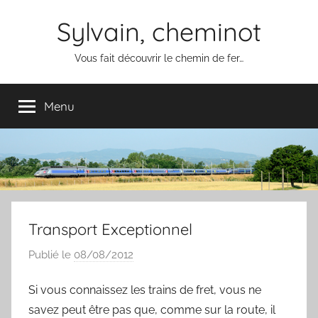
Aller
Sylvain, cheminot
au
contenu
Vous fait découvrir le chemin de fer…
Menu
Transport Exceptionnel
Publié le
08/08/2012
p
a
Si vous connaissez les trains de fret, vous ne
r
savez peut être pas que, comme sur la route, il
S