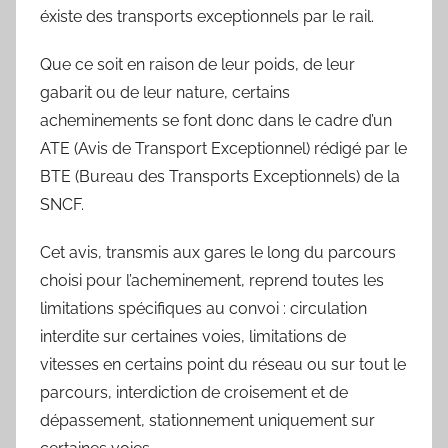
y
éxiste des transports exceptionnels par le rail.
l
Que ce soit en raison de leur poids, de leur
v
gabarit ou de leur nature, certains
a
i
acheminements se font donc dans le cadre d’un
n
ATE (Avis de Transport Exceptionnel) rédigé par le
B
BTE (Bureau des Transports Exceptionnels) de la
o
SNCF.
u
a
Cet avis, transmis aux gares le long du parcours
r
choisi pour l’acheminement, reprend toutes les
d
limitations spécifiques au convoi : circulation
interdite sur certaines voies, limitations de
vitesses en certains point du réseau ou sur tout le
parcours, interdiction de croisement et de
dépassement, stationnement uniquement sur