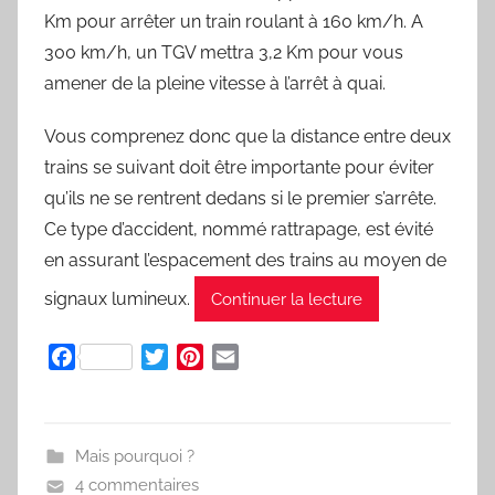
Km pour arrêter un train roulant à 160 km/h. A
300 km/h, un TGV mettra 3,2 Km pour vous
amener de la pleine vitesse à l’arrêt à quai.
Vous comprenez donc que la distance entre deux
trains se suivant doit être importante pour éviter
qu’ils ne se rentrent dedans si le premier s’arrête.
Ce type d’accident, nommé rattrapage, est évité
en assurant l’espacement des trains au moyen de
signaux lumineux.
Continuer la lecture
F
T
P
E
a
w
i
m
c
i
n
a
e
t
t
i
Mais pourquoi ?
b
t
e
l
4 commentaires
o
e
r