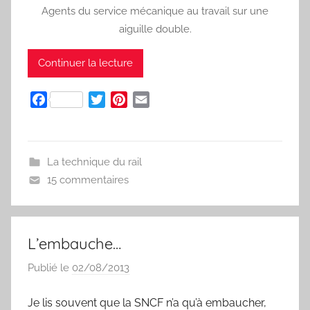
Agents du service mécanique au travail sur une
aiguille double.
Continuer la lecture
F
T
P
E
a
w
i
m
c
i
n
a
e
t
t
i
La technique du rail
b
t
e
l
15 commentaires
o
e
r
o
r
e
k
s
t
L’embauche…
Publié le
02/08/2013
p
a
Je lis souvent que la SNCF n’a qu’à embaucher,
r