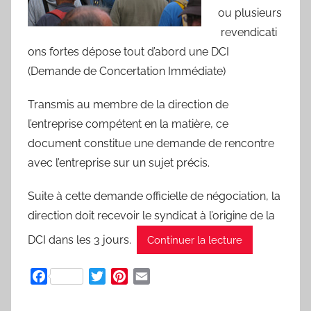
ou plusieurs
revendicati
ons fortes dépose tout d’abord une DCI
(Demande de Concertation Immédiate)
Transmis au membre de la direction de
l’entreprise compétent en la matière, ce
document constitue une demande de rencontre
avec l’entreprise sur un sujet précis.
Suite à cette demande officielle de négociation, la
direction doit recevoir le syndicat à l’origine de la
DCI dans les 3 jours.
Continuer la lecture
F
T
P
E
a
w
i
m
c
i
n
a