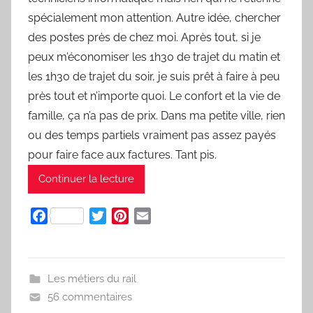
spécialement mon attention. Autre idée, chercher
des postes près de chez moi. Après tout, si je
peux m’économiser les 1h30 de trajet du matin et
les 1h30 de trajet du soir, je suis prêt à faire à peu
près tout et n’importe quoi. Le confort et la vie de
famille, ça n’a pas de prix. Dans ma petite ville, rien
ou des temps partiels vraiment pas assez payés
pour faire face aux factures. Tant pis.
Continuer la lecture
F
T
P
E
a
w
i
m
c
i
n
a
e
t
t
i
Les métiers du rail
b
t
e
l
56 commentaires
o
e
r