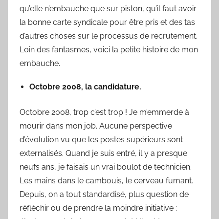
qu’elle n’embauche que sur piston, qu’il faut avoir
S
y
la bonne carte syndicale pour être pris et des tas
l
d’autres choses sur le processus de recrutement.
v
Loin des fantasmes, voici la petite histoire de mon
a
embauche.
i
n
Octobre 2008, la candidature.
B
o
Octobre 2008, trop c’est trop ! Je m’emmerde à
u
mourir dans mon job. Aucune perspective
a
d’évolution vu que les postes supérieurs sont
r
externalisés. Quand je suis entré, il y a presque
d
neufs ans, je faisais un vrai boulot de technicien.
Les mains dans le cambouis, le cerveau fumant.
Depuis, on a tout standardisé, plus question de
réfléchir ou de prendre la moindre initiative :