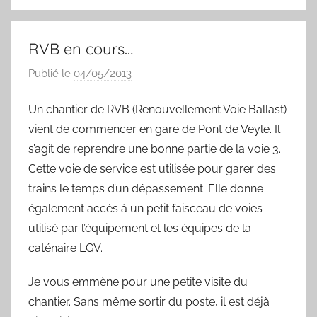
o
r
e
k
s
t
RVB en cours…
Publié le
04/05/2013
p
a
Un chantier de RVB (Renouvellement Voie Ballast)
r
vient de commencer en gare de Pont de Veyle. Il
S
y
s’agit de reprendre une bonne partie de la voie 3.
l
Cette voie de service est utilisée pour garer des
v
trains le temps d’un dépassement. Elle donne
a
également accès à un petit faisceau de voies
i
utilisé par l’équipement et les équipes de la
n
caténaire LGV.
B
o
Je vous emmène pour une petite visite du
u
chantier. Sans même sortir du poste, il est déjà
a