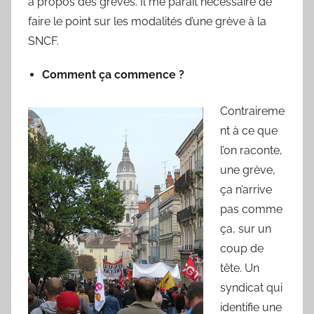
à propos des grèves. Il me parait nécessaire de
v
faire le point sur les modalités d’une grève à la
a
SNCF.
i
n
Comment ça commence ?
B
o
Contraireme
u
nt à ce que
a
l’on raconte,
r
une grève,
d
ça n’arrive
pas comme
ça, sur un
coup de
tête. Un
syndicat qui
identifie une