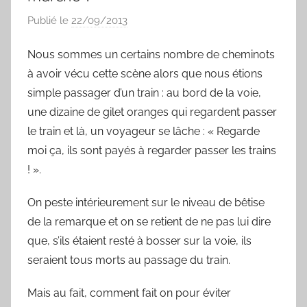
Publié le
22/09/2013
p
a
Nous sommes un certains nombre de cheminots
r
à avoir vécu cette scène alors que nous étions
S
y
simple passager d’un train : au bord de la voie,
l
une dizaine de gilet oranges qui regardent passer
v
le train et là, un voyageur se lâche : « Regarde
a
moi ça, ils sont payés à regarder passer les trains
i
! ».
n
B
On peste intérieurement sur le niveau de bêtise
o
de la remarque et on se retient de ne pas lui dire
u
que, s’ils étaient resté à bosser sur la voie, ils
a
seraient tous morts au passage du train.
r
d
Mais au fait, comment fait on pour éviter