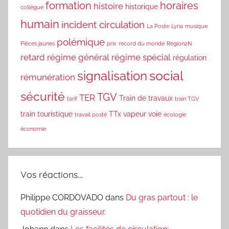
formation
horaires
histoire
historique
collègue
humain
incident circulation
La Poste
Lyria
musique
polémique
Pièces jaunes
prix
record du monde
Region2N
retard
régime général
régime spécial
régulation
social
signalisation
rémunération
sécurité
TGV
TER
Train de travaux
tarif
train TGV
train touristique
TTx
vapeur
voie
travail posté
écologie
économie
Vos réactions…
Philippe CORDOVADO
dans
Du gras partout : le
quotidien du graisseur.