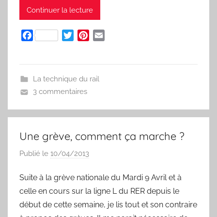
Continuer la lecture
F
T
P
E
a
w
i
m
c
i
n
a
e
t
t
i
La technique du rail
b
t
e
l
3 commentaires
o
e
r
o
r
e
k
s
t
Une grève, comment ça marche ?
Publié le
10/04/2013
p
a
Suite à la grève nationale du Mardi 9 Avril et à
r
celle en cours sur la ligne L du RER depuis le
S
y
début de cette semaine, je lis tout et son contraire
l