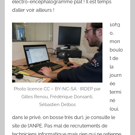
électro-encéphalogramme plat ! Il est temps
d’aller voir ailleurs !
10h3
0,
mon
boulo
t de
la
journ
ée
Photo licence CC – BY-NC-SA : IRDEP par
termi
Gilles Renou, Frédérique Donsanti,
né
Sébastien Delbos
(oui,
dans le privé, on bosse très dur), je consulte le
site de l’ANPE. Pas mal de recrutements de
techniciens informatique mais rien qui ne retienne