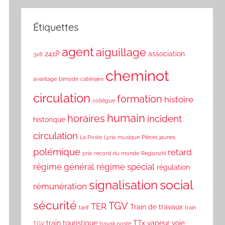
Étiquettes
agent
aiguillage
241P
association
3x8
cheminot
avantage
bimode
caténaire
circulation
formation
histoire
collègue
humain
horaires
incident
historique
circulation
La Poste
Lyria
musique
Pièces jaunes
polémique
retard
prix
record du monde
Region2N
régime général
régime spécial
régulation
social
signalisation
rémunération
sécurité
TGV
TER
Train de travaux
tarif
train
train touristique
TTx
vapeur
voie
TGV
travail posté