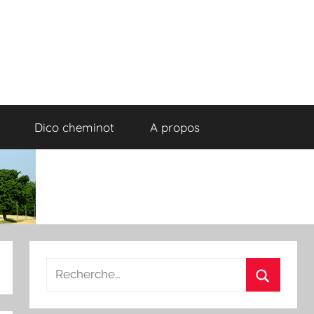
Dico cheminot
A propos