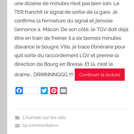
une dizaine de minutes n’est pas bien loin. Le
TER franchit le signal de sortie de la gare. Je
confirme la fermeture du signal et j’envoie
l’annonce à Mâcon. De son côté, le TGV doit déjà
être en train de freiner. Il a six bonnes minutes
d’avance le bougre. Vite, je trace l’itinéraire pour
qu’il sorte du raccordement LGV et prenne la
direction de Bourg en Bresse. Et là, c’est le
drame… DRIIIINNNGGG !!!!
Continuer la lecture
F
T
P
E
a
w
i
m
c
i
n
a
e
t
t
i
L'humain sur les rails
b
t
e
l
14 commentaires
o
e
r
o
r
e