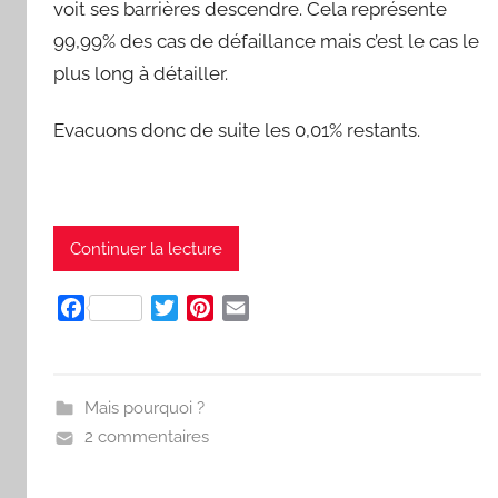
voit ses barrières descendre. Cela représente
99,99% des cas de défaillance mais c’est le cas le
plus long à détailler.
Evacuons donc de suite les 0,01% restants.
Continuer la lecture
F
T
P
E
a
w
i
m
c
i
n
a
e
t
t
i
Mais pourquoi ?
b
t
e
l
2 commentaires
o
e
r
o
r
e
k
s