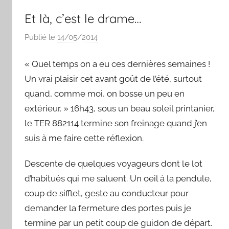
Et là, c’est le drame…
Publié le
14/05/2014
p
a
« Quel temps on a eu ces dernières semaines !
r
S
Un vrai plaisir cet avant goût de l’été, surtout
y
quand, comme moi, on bosse un peu en
l
extérieur. » 16h43, sous un beau soleil printanier,
v
le TER 882114 termine son freinage quand j’en
a
suis à me faire cette réflexion.
i
n
Descente de quelques voyageurs dont le lot
B
d’habitués qui me saluent. Un oeil à la pendule,
o
coup de sifflet, geste au conducteur pour
u
demander la fermeture des portes puis je
a
termine par un petit coup de guidon de départ.
r