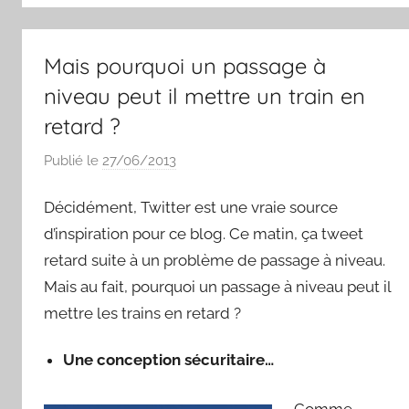
k
s
t
Mais pourquoi un passage à
niveau peut il mettre un train en
retard ?
Publié le
27/06/2013
p
a
Décidément, Twitter est une vraie source
r
S
d’inspiration pour ce blog. Ce matin, ça tweet
y
retard suite à un problème de passage à niveau.
l
Mais au fait, pourquoi un passage à niveau peut il
v
mettre les trains en retard ?
a
i
Une conception sécuritaire…
n
B