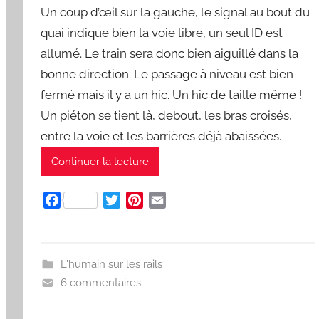
Un coup d’œil sur la gauche, le signal au bout du
quai indique bien la voie libre, un seul ID est
allumé. Le train sera donc bien aiguillé dans la
bonne direction. Le passage à niveau est bien
fermé mais il y a un hic. Un hic de taille même !
Un piéton se tient là, debout, les bras croisés,
entre la voie et les barrières déjà abaissées.
Continuer la lecture
F
T
P
E
a
w
i
m
c
i
n
a
e
t
t
i
L'humain sur les rails
b
t
e
l
6 commentaires
o
e
r
o
r
e