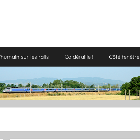
’humain sur les rails
Ca déraille !
Côté fenêtre