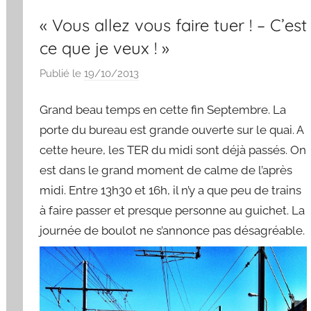
« Vous allez vous faire tuer ! – C’est
ce que je veux ! »
Publié le
19/10/2013
p
a
Grand beau temps en cette fin Septembre. La
r
S
porte du bureau est grande ouverte sur le quai. A
y
cette heure, les TER du midi sont déjà passés. On
l
est dans le grand moment de calme de l’après
v
midi. Entre 13h30 et 16h, il n’y a que peu de trains
a
à faire passer et presque personne au guichet. La
i
journée de boulot ne s’annonce pas désagréable.
n
B
o
u
a