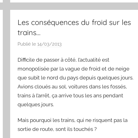
k
s
t
Les conséquences du froid sur les
trains…
Publié le
14/03/2013
p
a
Difficile de passer à côté, l’actualité est
r
S
monopolisée par la vague de froid et de neige
y
que subit le nord du pays depuis quelques jours.
l
Avions cloués au sol, voitures dans les fossés,
v
trains à l’arrêt, ça arrive tous les ans pendant
a
quelques jours.
i
n
Mais pourquoi les trains, qui ne risquent pas la
B
sortie de route, sont ils touchés ?
o