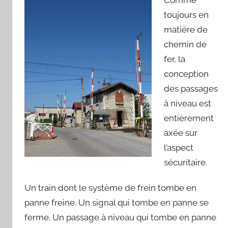
Comme
o
toujours en
u
matière de
a
chemin de
r
fer, la
d
conception
des passages
à niveau est
entièrement
axée sur
l’aspect
sécuritaire.
Un train dont le système de frein tombe en
panne freine. Un signal qui tombe en panne se
ferme. Un passage à niveau qui tombe en panne