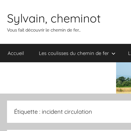
Aller
au
Sylvain, cheminot
contenu
Vous fait découvrir le chemin de fer…
Accueil
Les coulisses du chemin de fer
L
Étiquette :
incident circulation