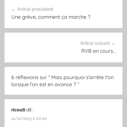
t
Article précédent
Navigation
Une grève, comment ça marche ?
de
l’article
Article suivant
RVB en cours…
6 réflexions sur “
Mais pourquoi s’arrête t’on
lorsque l’on est en avance ?
”
ricouti
dit :
12/12/2013 à 00:00