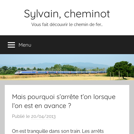
Aller
Sylvain, cheminot
au
contenu
Vous fait découvrir le chemin de fer…
Menu
Mais pourquoi s’arrête t’on lorsque
l’on est en avance ?
Publié le
20/04/2013
p
a
On est tranquille dans son train. Les arrêts
r