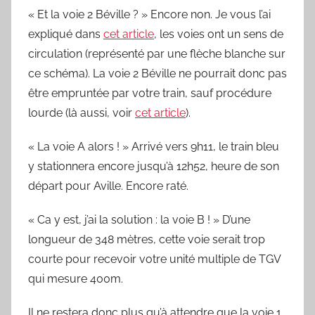
« Et la voie 2 Béville ? » Encore non. Je vous l’ai
expliqué dans
cet article
, les voies ont un sens de
circulation (représenté par une flèche blanche sur
ce schéma). La voie 2 Béville ne pourrait donc pas
être empruntée par votre train, sauf procédure
lourde (là aussi, voir
cet article
).
« La voie A alors ! » Arrivé vers 9h11, le train bleu
y stationnera encore jusqu’à 12h52, heure de son
départ pour Aville. Encore raté.
« Ca y est, j’ai la solution : la voie B ! » D’une
longueur de 348 mètres, cette voie serait trop
courte pour recevoir votre unité multiple de TGV
qui mesure 400m.
Il ne restera donc plus qu’à attendre que la voie 1