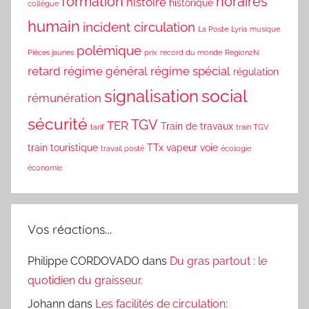
formation
horaires
histoire
historique
collègue
humain
incident circulation
La Poste
Lyria
musique
polémique
Pièces jaunes
prix
record du monde
Region2N
retard
régime général
régime spécial
régulation
social
signalisation
rémunération
sécurité
TGV
TER
Train de travaux
tarif
train TGV
train touristique
TTx
vapeur
voie
travail posté
écologie
économie
Vos réactions…
Philippe CORDOVADO
dans
Du gras partout : le
quotidien du graisseur.
Johann
dans
Les facilités de circulation: