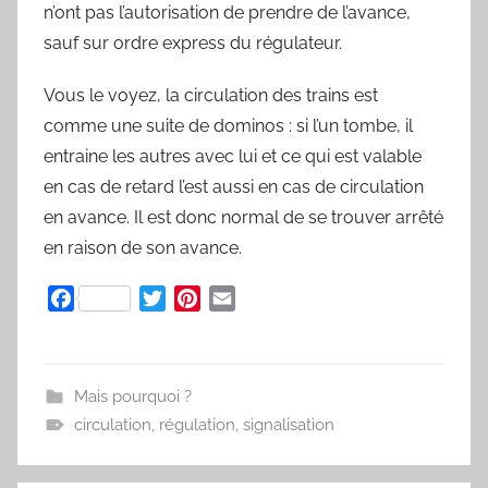
n’ont pas l’autorisation de prendre de l’avance,
sauf sur ordre express du régulateur.
Vous le voyez, la circulation des trains est
comme une suite de dominos : si l’un tombe, il
entraine les autres avec lui et ce qui est valable
en cas de retard l’est aussi en cas de circulation
en avance. Il est donc normal de se trouver arrêté
en raison de son avance.
F
T
P
E
a
w
i
m
c
i
n
a
e
t
t
i
Mais pourquoi ?
b
t
e
l
circulation
,
régulation
,
signalisation
o
e
r
o
r
e
k
s