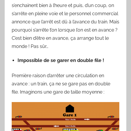
s’enchainent bien à l’heure et puis, d’un coup, on
S
y
s’arrête en pleine voie et le personnel commercial
l
annonce que l’arrêt est dû à l’avance du train. Mais
v
pourquoi s’arrête t’on lorsque l’on est en avance ?
a
C’est bien d’être en avance, ça arrange tout le
i
monde ! Pas sûr…
n
B
Impossible de se garer en double file !
o
u
Première raison d’arrêter une circulation en
a
avance : un train, ça ne se gare pas en double
r
file. Imaginons une gare de taille moyenne :
d