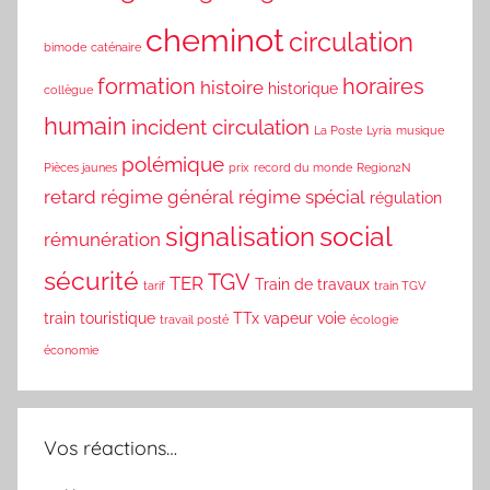
cheminot
circulation
bimode
caténaire
formation
horaires
histoire
historique
collègue
humain
incident circulation
La Poste
Lyria
musique
polémique
Pièces jaunes
prix
record du monde
Region2N
retard
régime général
régime spécial
régulation
social
signalisation
rémunération
sécurité
TGV
TER
Train de travaux
tarif
train TGV
train touristique
TTx
vapeur
voie
travail posté
écologie
économie
Vos réactions…