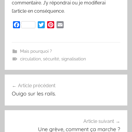
commentaire. J’y répondrai ou je modifierai
l’article en conséquence.
F
T
P
E
a
w
i
m
c
i
n
a
e
t
t
i
Mais pourquoi ?
b
t
e
l
circulation
,
sécurité
,
signalisation
o
e
r
o
r
e
k
s
t
Article précédent
Navigation
Ouigo sur les rails.
de
l’article
Article suivant
Une grève, comment ça marche ?