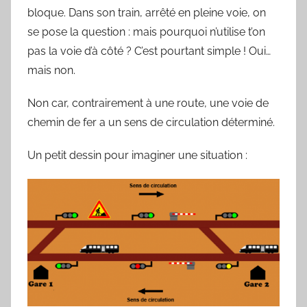
bloque. Dans son train, arrêté en pleine voie, on
S
y
se pose la question : mais pourquoi n’utilise t’on
l
pas la voie d’à côté ? C’est pourtant simple ! Oui…
v
mais non.
a
i
Non car, contrairement à une route, une voie de
n
chemin de fer a un sens de circulation déterminé.
B
Un petit dessin pour imaginer une situation :
o
u
a
r
d