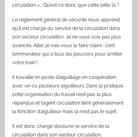
y
circulation »… Qu’est ce donc que cette bête là ?
l
Le règlement général de sécurité nous apprend
v
qu’il est chargé du service de la circulation dans
a
i
son secteur circulation. Je ne vous vois pas plus
n
avancés. Aller, je vais vous la faire claire : c’est
B
l’emmerdeur qui a tous les pouvoirs pour arrêter
o
votre train !
u
a
Il travaille en poste d’aiguillage en coopération
r
avec un ou plusieurs aiguilleurs. Dans la pratique,
d
cette organisation du travail n’est pas la plus
répandue et l’agent circulation tient généralement
la fonction d’aiguilleur mais là n’est pas le sujet.
Il est donc chargé d’assurer le service de la
circulation dans son secteur circulation.