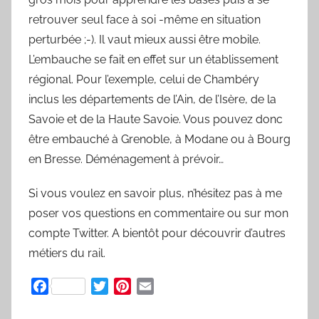
retrouver seul face à soi -même en situation
perturbée ;-). Il vaut mieux aussi être mobile.
L’embauche se fait en effet sur un établissement
régional. Pour l’exemple, celui de Chambéry
inclus les départements de l’Ain, de l’Isère, de la
Savoie et de la Haute Savoie. Vous pouvez donc
être embauché à Grenoble, à Modane ou à Bourg
en Bresse. Déménagement à prévoir…
Si vous voulez en savoir plus, n’hésitez pas à me
poser vos questions en commentaire ou sur mon
compte Twitter. A bientôt pour découvrir d’autres
métiers du rail.
F
T
P
E
a
w
i
m