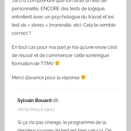
J’ai cru comprendre que l’on avait un test de
personnalité, ENCORE des tests de logique,
entretient avec un psychologue du travail et les
test de « stress » (manivelle, etc). Cela te semble
correct ?
En tout cas pour ma part je n’ai qu’une envie c’est
de réussir et de commencer cette lonnnngue
formation de TTMV
Merci d’avance pour la réponse
Sylvain Bouard
dit :
06/12/2013 à 09:47
Si ça n’a pas changé, le programme de la
dernière journée de test est bien celui là. On