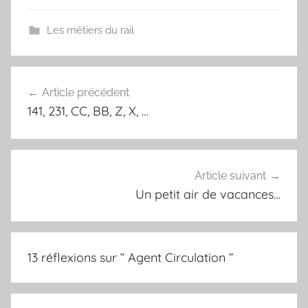
c
i
n
a
e
t
t
i
Les métiers du rail
b
t
e
l
o
e
r
o
r
e
k
s
Article précédent
Navigation
t
141, 231, CC, BB, Z, X, …
de
l’article
Article suivant
Un petit air de vacances…
13 réflexions sur “
Agent Circulation
”