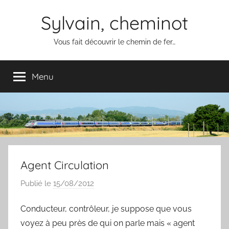
Aller
Sylvain, cheminot
au
contenu
Vous fait découvrir le chemin de fer…
Menu
Agent Circulation
Publié le
15/08/2012
p
a
Conducteur, contrôleur, je suppose que vous
r
voyez à peu près de qui on parle mais « agent
S