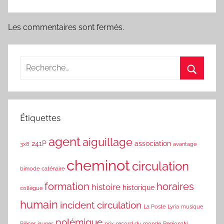
Les commentaires sont fermés.
Étiquettes
agent
aiguillage
241P
association
3x8
avantage
cheminot
circulation
bimode
caténaire
formation
horaires
histoire
historique
collègue
humain
incident circulation
La Poste
Lyria
musique
polémique
Pièces jaunes
prix
record du monde
Region2N