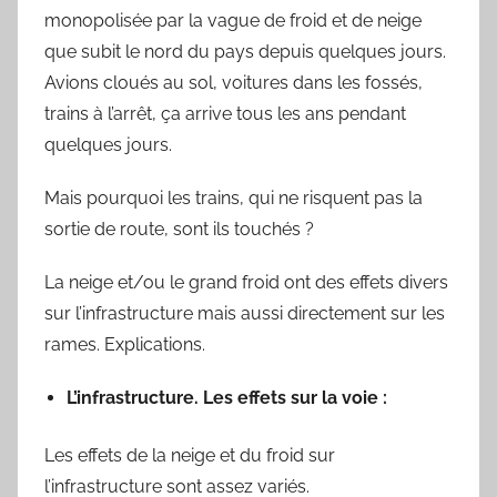
monopolisée par la vague de froid et de neige
S
y
que subit le nord du pays depuis quelques jours.
l
Avions cloués au sol, voitures dans les fossés,
v
trains à l’arrêt, ça arrive tous les ans pendant
a
quelques jours.
i
n
Mais pourquoi les trains, qui ne risquent pas la
B
sortie de route, sont ils touchés ?
o
u
La neige et/ou le grand froid ont des effets divers
a
sur l’infrastructure mais aussi directement sur les
r
rames. Explications.
d
L’infrastructure. Les effets sur la voie :
Les effets de la neige et du froid sur
l’infrastructure sont assez variés.