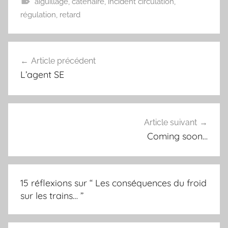
aiguillage
,
caténaire
,
incident circulation
,
o
e
r
régulation
,
retard
o
r
e
k
s
t
Article précédent
Navigation
L’agent SE
de
l’article
Article suivant
Coming soon…
15 réflexions sur “
Les conséquences du froid
sur les trains…
”