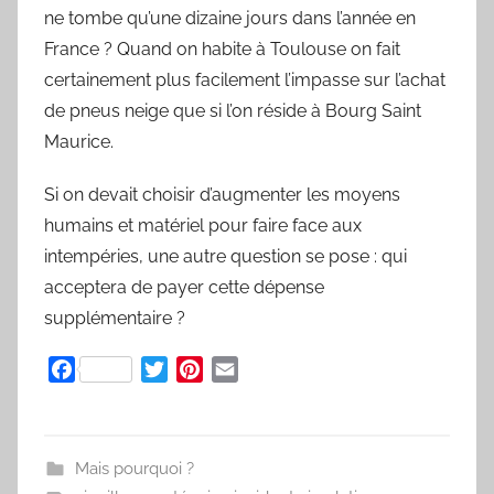
ne tombe qu’une dizaine jours dans l’année en
France ? Quand on habite à Toulouse on fait
certainement plus facilement l’impasse sur l’achat
de pneus neige que si l’on réside à Bourg Saint
Maurice.
Si on devait choisir d’augmenter les moyens
humains et matériel pour faire face aux
intempéries, une autre question se pose : qui
acceptera de payer cette dépense
supplémentaire ?
F
T
P
E
a
w
i
m
c
i
n
a
e
t
t
i
Mais pourquoi ?
b
t
e
l