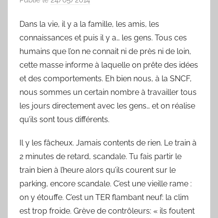
a
Dans la vie, il y a la famille, les amis, les
r
connaissances et puis il y a… les gens. Tous ces
S
y
humains que l’on ne connait ni de près ni de loin,
l
cette masse informe à laquelle on prête des idées
v
et des comportements. Eh bien nous, à la SNCF,
a
nous sommes un certain nombre à travailler tous
i
les jours directement avec les gens… et on réalise
n
qu’ils sont tous différents.
B
o
Il y les fâcheux. Jamais contents de rien. Le train à
u
2 minutes de retard, scandale. Tu fais partir le
a
train bien à l’heure alors qu’ils courent sur le
r
parking, encore scandale. C’est une vieille rame :
d
on y étouffe. C’est un TER flambant neuf: la clim
est trop froide. Grève de contrôleurs: « ils foutent