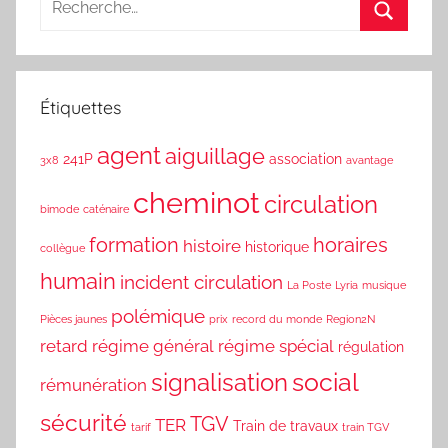
Étiquettes
agent
aiguillage
241P
association
3x8
avantage
cheminot
circulation
bimode
caténaire
formation
horaires
histoire
historique
collègue
humain
incident circulation
La Poste
Lyria
musique
polémique
Pièces jaunes
prix
record du monde
Region2N
retard
régime général
régime spécial
régulation
social
signalisation
rémunération
sécurité
TGV
TER
Train de travaux
tarif
train TGV