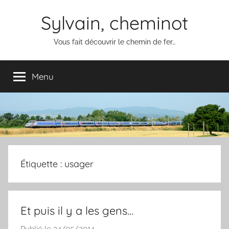
Aller
Sylvain, cheminot
au
contenu
Vous fait découvrir le chemin de fer…
Menu
Étiquette :
usager
Et puis il y a les gens…
Publié le
24/05/2014
p