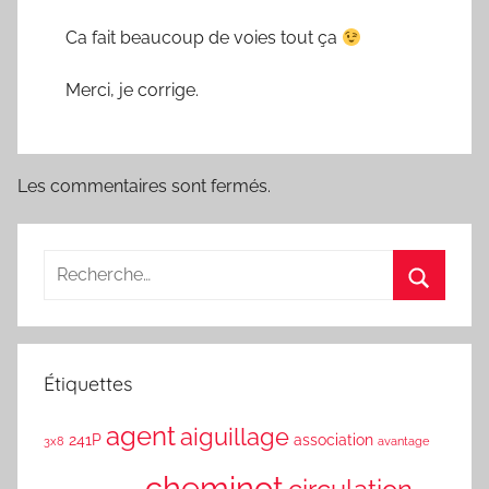
Ca fait beaucoup de voies tout ça
Merci, je corrige.
Les commentaires sont fermés.
Étiquettes
agent
aiguillage
241P
association
3x8
avantage
cheminot