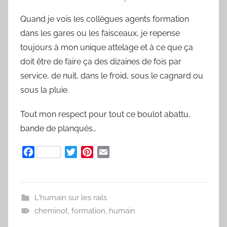
Quand je vois les collègues agents formation
dans les gares ou les faisceaux, je repense
toujours à mon unique attelage et à ce que ça
doit être de faire ça des dizaines de fois par
service, de nuit, dans le froid, sous le cagnard ou
sous la pluie.
Tout mon respect pour tout ce boulot abattu,
bande de planqués…
F
T
P
E
a
w
i
m
c
i
n
a
e
t
t
i
L'humain sur les rails
b
t
e
l
cheminot
,
formation
,
humain
o
e
r
o
r
e