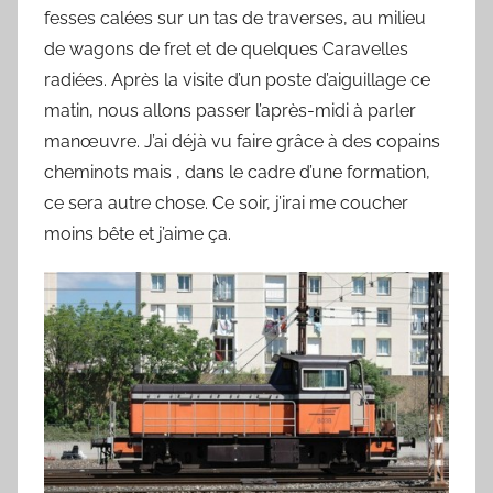
y
fesses calées sur un tas de traverses, au milieu
l
de wagons de fret et de quelques Caravelles
v
radiées. Après la visite d’un poste d’aiguillage ce
a
matin, nous allons passer l’après-midi à parler
i
manœuvre. J’ai déjà vu faire grâce à des copains
n
cheminots mais , dans le cadre d’une formation,
B
ce sera autre chose. Ce soir, j’irai me coucher
o
moins bête et j’aime ça.
u
a
r
d