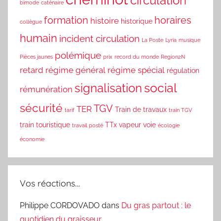
circulation
bimode
caténaire
formation
horaires
histoire
historique
collègue
humain
incident circulation
La Poste
Lyria
musique
polémique
Pièces jaunes
prix
record du monde
Region2N
retard
régime général
régime spécial
régulation
social
signalisation
rémunération
sécurité
TGV
TER
Train de travaux
tarif
train TGV
train touristique
TTx
vapeur
voie
travail posté
écologie
économie
Vos réactions…
Philippe CORDOVADO
dans
Du gras partout : le
quotidien du graisseur.