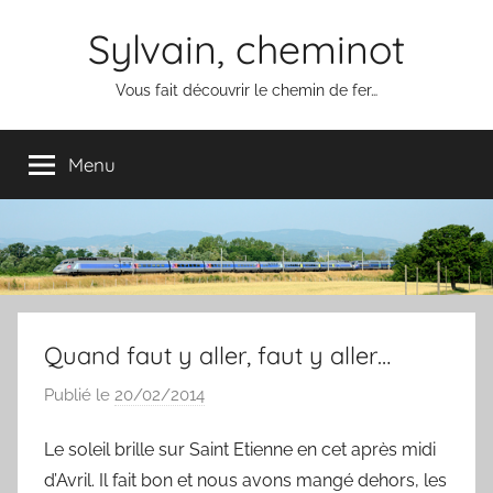
Aller
Sylvain, cheminot
au
contenu
Vous fait découvrir le chemin de fer…
Menu
Quand faut y aller, faut y aller…
Publié le
20/02/2014
p
a
Le soleil brille sur Saint Etienne en cet après midi
r
d’Avril. Il fait bon et nous avons mangé dehors, les
S