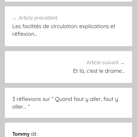
k
s
t
Article précédent
Navigation
Les facilités de circulation: explications et
de
réflexion…
l’article
Article suivant
Et là, c’est le drame…
3 réflexions sur “
Quand faut y aller, faut y
aller…
”
Tommy
dit :