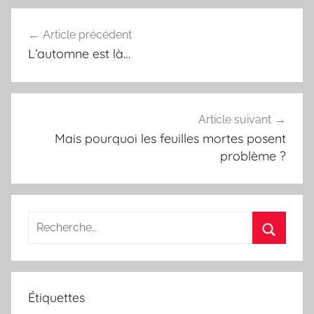
o
r
e
k
s
Article précédent
Navigation
t
L’automne est là…
de
l’article
Article suivant
Mais pourquoi les feuilles mortes posent
problème ?
Étiquettes