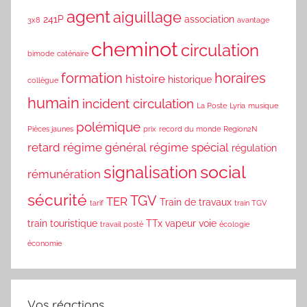
agent
aiguillage
241P
association
3x8
avantage
cheminot
circulation
bimode
caténaire
formation
horaires
histoire
historique
collègue
humain
incident circulation
La Poste
Lyria
musique
polémique
Pièces jaunes
prix
record du monde
Region2N
retard
régime général
régime spécial
régulation
social
signalisation
rémunération
sécurité
TGV
TER
Train de travaux
tarif
train TGV
train touristique
TTx
vapeur
voie
travail posté
écologie
économie
Vos réactions…