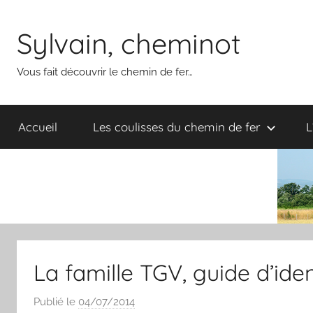
Aller
au
Sylvain, cheminot
contenu
Vous fait découvrir le chemin de fer…
Accueil
Les coulisses du chemin de fer
L
La famille TGV, guide d’iden
Publié le
04/07/2014
p