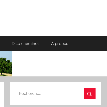
Dico cheminot
A propos