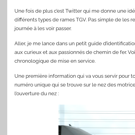
a
Une fois de plus c’est Twitter qui me donne une idée
r
S
différents types de rames TGV. Pas simple de les 
y
journée à les voir passer.
l
v
Aller, je me lance dans un petit guide d’identificati
a
aux curieux et aux passionnés de chemin de fer. Voi
i
chronologique de mise en service.
n
B
Une première information qui va vous servir pour t
o
numéro unique qui se trouve sur le nez des motric
u
l’ouverture du nez :
a
r
d