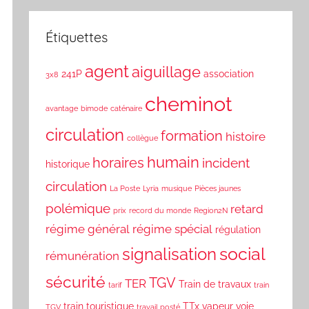
Étiquettes
agent
aiguillage
241P
association
3x8
cheminot
avantage
bimode
caténaire
circulation
formation
histoire
collègue
humain
horaires
incident
historique
circulation
La Poste
Lyria
musique
Pièces jaunes
polémique
retard
prix
record du monde
Region2N
régime général
régime spécial
régulation
social
signalisation
rémunération
sécurité
TGV
TER
Train de travaux
tarif
train
train touristique
TTx
vapeur
voie
TGV
travail posté