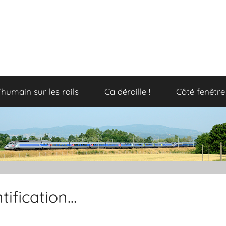
’humain sur les rails
Ca déraille !
Côté fenêtre
tification…