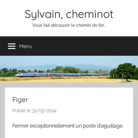
Aller
Sylvain, cheminot
au
contenu
Vous fait découvrir le chemin de fer…
Menu
Figer
Publié le
31/05/2014
p
a
Fermer exceptionnellement un poste d’aiguillage.
r
S