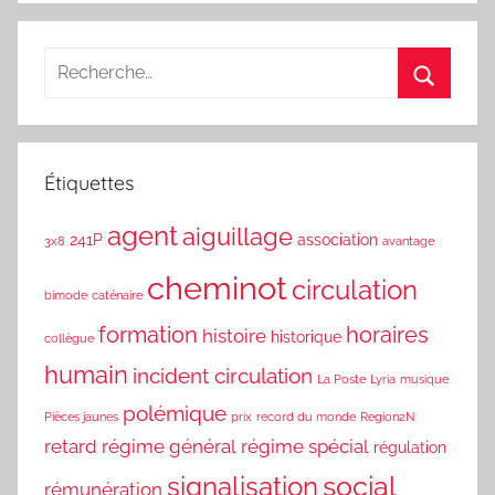
Étiquettes
agent
aiguillage
241P
association
3x8
avantage
cheminot
circulation
bimode
caténaire
formation
horaires
histoire
historique
collègue
humain
incident circulation
La Poste
Lyria
musique
polémique
Pièces jaunes
prix
record du monde
Region2N
retard
régime général
régime spécial
régulation
social
signalisation
rémunération