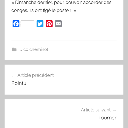
« Dimanche dernier, pour pouvoir accorder des
y
congés, ils ont figé le poste 1. »
l
v
F
T
P
E
a
a
w
i
m
i
c
i
n
a
n
e
t
t
i
B
Dico cheminot
b
t
e
l
o
o
e
r
u
o
r
e
a
k
s
Article précédent
Navigation
t
r
Pointu
de
d
l’article
Article suivant
Tourner