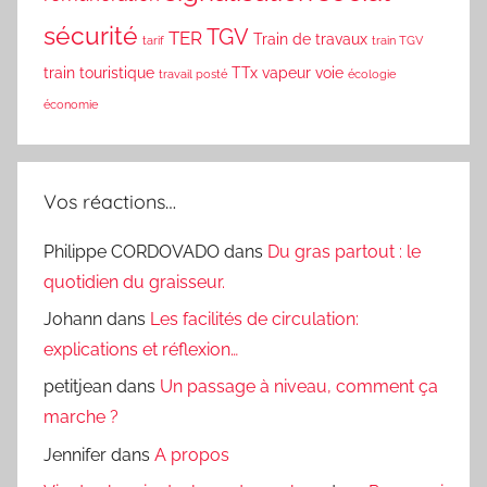
sécurité
TGV
TER
Train de travaux
tarif
train TGV
train touristique
TTx
vapeur
voie
travail posté
écologie
économie
Vos réactions…
Philippe CORDOVADO
dans
Du gras partout : le
quotidien du graisseur.
Johann
dans
Les facilités de circulation:
explications et réflexion…
petitjean
dans
Un passage à niveau, comment ça
marche ?
Jennifer
dans
A propos