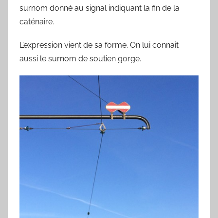
y
surnom donné au signal indiquant la fin de la
l
caténaire.
v
L’expression vient de sa forme. On lui connait
a
i
aussi le surnom de soutien gorge.
n
B
o
u
a
r
d