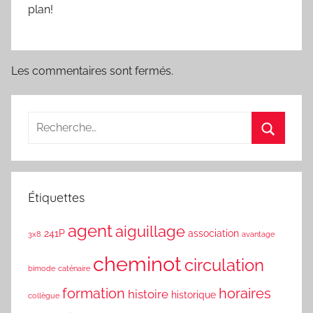
plan!
Les commentaires sont fermés.
Étiquettes
agent
aiguillage
241P
association
3x8
avantage
cheminot
circulation
bimode
caténaire
formation
horaires
histoire
historique
collègue