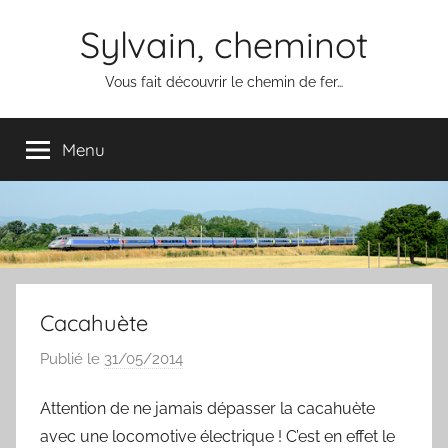
Aller
Sylvain, cheminot
au
contenu
Vous fait découvrir le chemin de fer…
Menu
Cacahuète
Publié le
31/05/2014
p
a
Attention de ne jamais dépasser la cacahuète
r
avec une locomotive électrique ! C’est en effet le
S