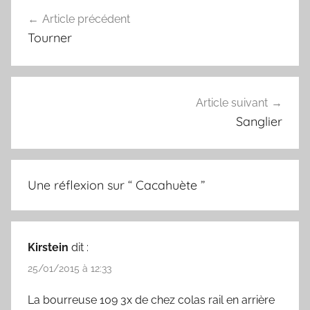
k
s
Article précédent
Navigation
t
Tourner
de
l’article
Article suivant
Sanglier
Une réflexion sur “
Cacahuète
”
Kirstein
dit :
25/01/2015 à 12:33
La bourreuse 109 3x de chez colas rail en arrière