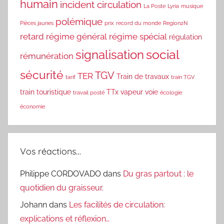
humain
incident circulation
La Poste
Lyria
musique
polémique
Pièces jaunes
prix
record du monde
Region2N
retard
régime général
régime spécial
régulation
social
signalisation
rémunération
sécurité
TGV
TER
Train de travaux
tarif
train TGV
train touristique
TTx
vapeur
voie
travail posté
écologie
économie
Vos réactions…
Philippe CORDOVADO
dans
Du gras partout : le
quotidien du graisseur.
Johann
dans
Les facilités de circulation:
explications et réflexion…