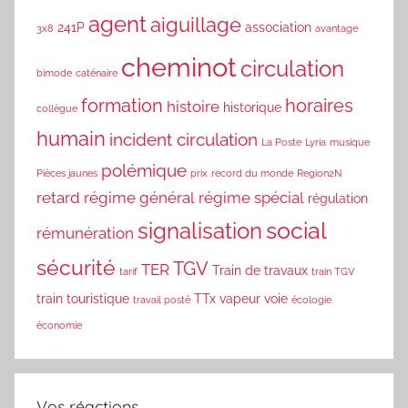
agent
aiguillage
241P
association
3x8
avantage
cheminot
circulation
bimode
caténaire
formation
horaires
histoire
historique
collègue
humain
incident circulation
La Poste
Lyria
musique
polémique
Pièces jaunes
prix
record du monde
Region2N
retard
régime général
régime spécial
régulation
social
signalisation
rémunération
sécurité
TGV
TER
Train de travaux
tarif
train TGV
train touristique
TTx
vapeur
voie
travail posté
écologie
économie
Vos réactions…