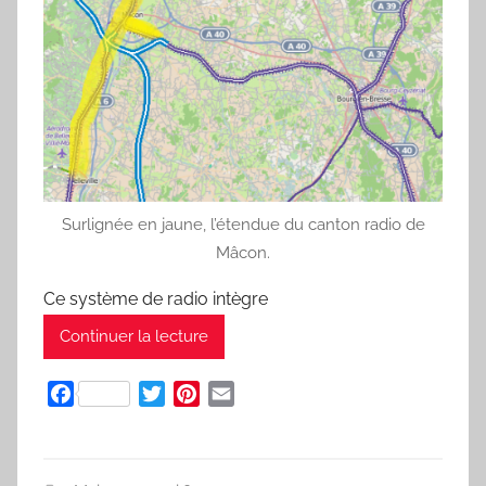
Surlignée en jaune, l’étendue du canton radio de
Mâcon.
Ce système de radio intègre
Continuer la lecture
F
T
P
E
a
w
i
m
c
i
n
a
e
t
t
i