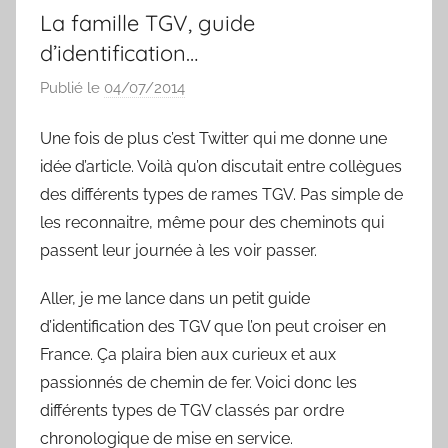
t
La famille TGV, guide
d’identification…
Publié le
04/07/2014
p
a
Une fois de plus c’est Twitter qui me donne une
r
idée d’article. Voilà qu’on discutait entre collègues
S
y
des différents types de rames TGV. Pas simple de
l
les reconnaitre, même pour des cheminots qui
v
passent leur journée à les voir passer.
a
i
Aller, je me lance dans un petit guide
n
d’identification des TGV que l’on peut croiser en
B
France. Ça plaira bien aux curieux et aux
o
passionnés de chemin de fer. Voici donc les
u
différents types de TGV classés par ordre
a
chronologique de mise en service.