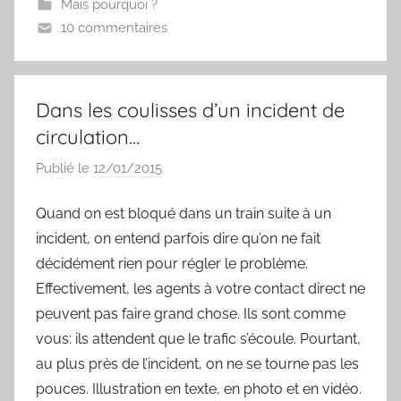
Mais pourquoi ?
b
t
e
l
10 commentaires
o
e
r
o
r
e
k
s
t
Dans les coulisses d’un incident de
circulation…
Publié le
12/01/2015
p
a
Quand on est bloqué dans un train suite à un
r
incident, on entend parfois dire qu’on ne fait
S
y
décidément rien pour régler le problème.
l
Effectivement, les agents à votre contact direct ne
v
peuvent pas faire grand chose. Ils sont comme
a
vous: ils attendent que le trafic s’écoule. Pourtant,
i
au plus près de l’incident, on ne se tourne pas les
n
pouces. Illustration en texte, en photo et en vidéo.