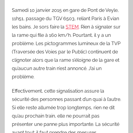
B
o
Samedi 10 janvier 2015 en gare de Pont de Veyle,
u
11h51, passage du TGV 6503, reliant Paris à Evian
a
les bains. Je sors faire la
STEM
. Rien à signaler sur
r
la rame qui file à 160 km/h. Pourtant, il y a un
d
problème. Les pictogrammes lumineux de la TVP
(Traversée des Voies par le Public) continuent de
clignoter alors que la rame s’éloigne de la gare et
qu’aucun autre train n’est annoncé. J’ai un
problème.
Effectivement, cette signalisation assure la
sécurité des personnes passant d’un quai à l’autre.
Si elle reste allumée trop longtemps, rien ne dit
qu’au prochain train, elle ne pourrait pas
présenter une panne plus importante. La sécurité
avant tout: il faut prendre des mesures