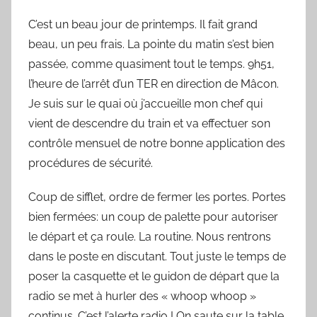
a
C’est un beau jour de printemps. Il fait grand
r
beau, un peu frais. La pointe du matin s’est bien
S
y
passée, comme quasiment tout le temps. 9h51,
l
l’heure de l’arrêt d’un TER en direction de Mâcon.
v
Je suis sur le quai où j’accueille mon chef qui
a
vient de descendre du train et va effectuer son
i
contrôle mensuel de notre bonne application des
n
procédures de sécurité.
B
o
Coup de sifflet, ordre de fermer les portes. Portes
u
bien fermées: un coup de palette pour autoriser
a
le départ et ça roule. La routine. Nous rentrons
r
dans le poste en discutant. Tout juste le temps de
d
poser la casquette et le guidon de départ que la
radio se met à hurler des « whoop whoop »
continus. C’est l’alerte radio ! On saute sur la table