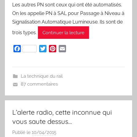
Les autres PN sont ceux qui ont été automatisés.
On les appelle PN à SAL pour Passage à Niveau à
Signalisation Automatique Lumineuse. Ils sont de
trois types.
Continuer la lecture
F
T
P
E
a
w
i
m
c
i
n
a
e
t
t
i
La technique du rail
b
t
e
l
87 commentaires
o
e
r
o
r
e
k
s
t
L’alerte radio, cette inconnue qui
vous saute dessus…
Publié le
10/04/2015
p