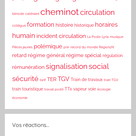
cheminot
circulation
bimode
caténaire
formation
horaires
histoire
historique
collègue
humain
incident circulation
La Poste
Lyria
musique
polémique
Pièces jaunes
prix
record du monde
Region2N
retard
régime général
régime spécial
régulation
social
signalisation
rémunération
sécurité
TGV
TER
Train de travaux
tarif
train TGV
train touristique
TTx
vapeur
voie
travail posté
écologie
économie
Vos réactions…