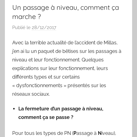
Un passage à niveau, comment ça
marche ?
Publié le
28/12/2017
p
a
Avec la terrible actualité de l’accident de Millas,
r
j’en ai lu un paquet de bêtises sur les passages à
S
y
niveau et leur fonctionnement. Quelques
l
explications sur leur fonctionnement, leurs
v
différents types et sur certains
a
« dysfonctionnements » présentés sur les
i
réseaux sociaux.
n
B
La fermeture d’un passage à niveau,
o
comment ça se passe ?
u
a
Pour tous les types de PN (
P
assage à
N
iveau),