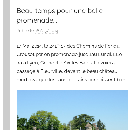
Beau temps pour une belle
promenade…
Publié le
18/05/2014
p
a
17 Mai 2014, la 241P 17 des Chemins de Fer du
r
S
Creusot par en promenade jusqu’au Lundi. Elle
y
ira à Lyon, Grenoble, Aix les Bains. La voici au
l
passage à Fleurville, devant le beau château
v
médiéval que les fans de trains connaissent bien.
a
i
n
B
o
u
a