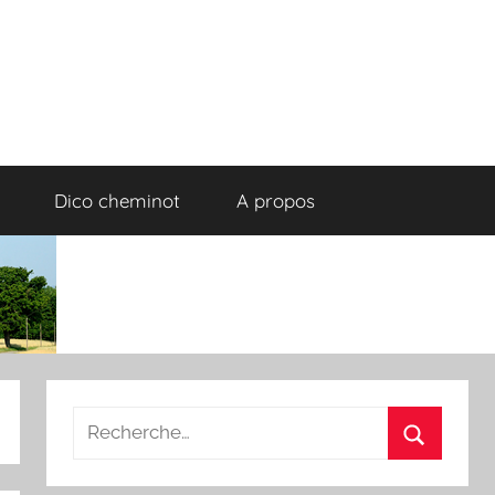
Dico cheminot
A propos