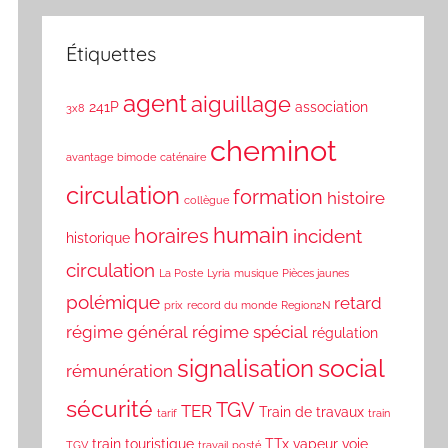
Étiquettes
agent
aiguillage
241P
association
3x8
cheminot
avantage
bimode
caténaire
circulation
formation
histoire
collègue
humain
horaires
incident
historique
circulation
La Poste
Lyria
musique
Pièces jaunes
polémique
retard
prix
record du monde
Region2N
régime général
régime spécial
régulation
social
signalisation
rémunération
sécurité
TGV
TER
Train de travaux
tarif
train
train touristique
TTx
vapeur
voie
TGV
travail posté