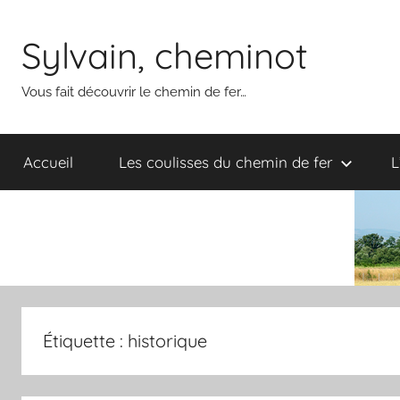
Aller
au
Sylvain, cheminot
contenu
Vous fait découvrir le chemin de fer…
Accueil
Les coulisses du chemin de fer
L
Étiquette :
historique