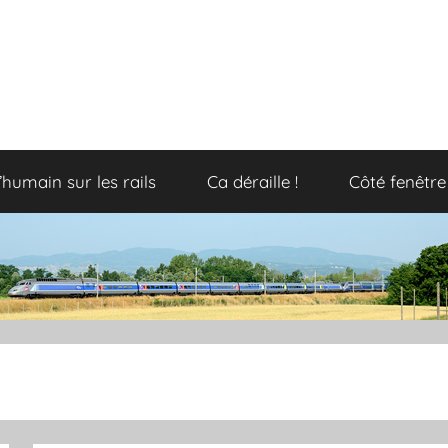
’humain sur les rails
Ca déraille !
Côté fenêtre