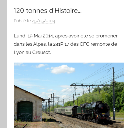
120 tonnes d’Histoire…
Publié le
25/05/2014
p
a
Lundi 19 Mai 2014, après avoir été se promener
r
S
dans les Alpes, la 241P 17 des CFC remonte de
y
Lyon au Creusot.
l
v
a
i
n
B
o
u
a
r