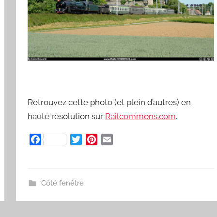
r
d
Retrouvez cette photo (et plein d’autres) en
haute résolution sur
Railcommons.com
.
F
T
P
E
a
w
i
m
c
i
n
a
e
t
t
i
Côté fenêtre
b
t
e
l
o
e
r
o
r
e