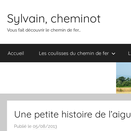
Aller
au
Sylvain, cheminot
contenu
Vous fait découvrir le chemin de fer…
Accueil
Les coulisses du chemin de fer
L
Une petite histoire de l’aigu
Publié le
05/08/2013
p