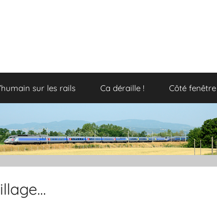
’humain sur les rails
Ca déraille !
Côté fenêtre
illage…