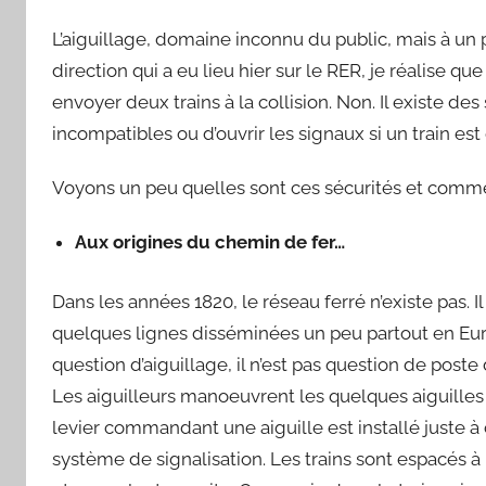
a
L’aiguillage, domaine inconnu du public, mais à un po
r
S
direction qui a eu lieu hier sur le RER, je réalise q
y
envoyer deux trains à la collision. Non. Il existe d
l
incompatibles ou d’ouvrir les signaux si un train est 
v
a
Voyons un peu quelles sont ces sécurités et comment
i
n
Aux origines du chemin de fer…
B
o
Dans les années 1820, le réseau ferré n’existe pas. 
u
quelques lignes disséminées un peu partout en Europ
a
question d’aiguillage, il n’est pas question de poste 
r
Les aiguilleurs manoeuvrent les quelques aiguilles à
d
levier commandant une aiguille est installé juste à cô
système de signalisation. Les trains sont espacés à