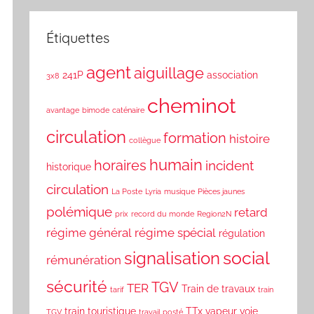
Étiquettes
agent
aiguillage
241P
association
3x8
cheminot
avantage
bimode
caténaire
circulation
formation
histoire
collègue
humain
horaires
incident
historique
circulation
La Poste
Lyria
musique
Pièces jaunes
polémique
retard
prix
record du monde
Region2N
régime général
régime spécial
régulation
social
signalisation
rémunération
sécurité
TGV
TER
Train de travaux
tarif
train
train touristique
TTx
vapeur
voie
TGV
travail posté