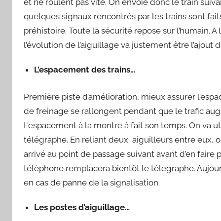
et ne roulent pas vite. On envoie donc le train sui
quelques signaux rencontrés par les trains sont faits 
préhistoire. Toute la sécurité repose sur l’humain. A
l’évolution de l’aiguillage va justement être l’ajou
L’espacement des trains…
Première piste d’amélioration, mieux assurer l’esp
de freinage se rallongent pendant que le trafic augme
L’espacement à la montre à fait son temps. On va ut
télégraphe. En reliant deux aiguilleurs entre eux, o
arrivé au point de passage suivant avant d’en faire 
téléphone remplacera bientôt le télégraphe. Aujour
en cas de panne de la signalisation.
Les postes d’aiguillage…