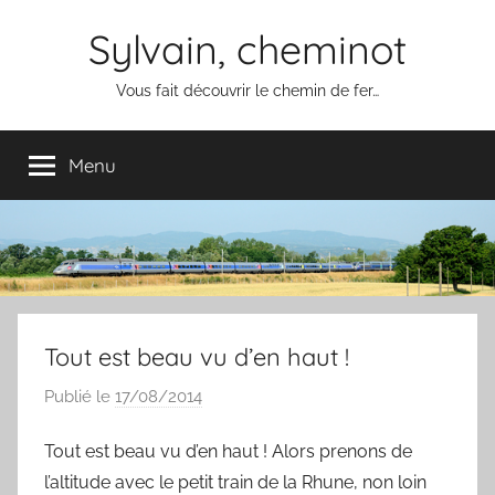
Aller
Sylvain, cheminot
au
contenu
Vous fait découvrir le chemin de fer…
Menu
Tout est beau vu d’en haut !
Publié le
17/08/2014
p
a
Tout est beau vu d’en haut ! Alors prenons de
r
l’altitude avec le petit train de la Rhune, non loin
S