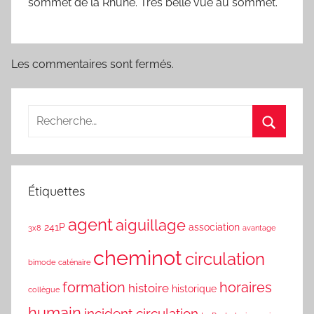
sommet de la Rhune. Très belle vue au sommet.
Les commentaires sont fermés.
Étiquettes
agent
aiguillage
241P
association
3x8
avantage
cheminot
circulation
bimode
caténaire
formation
horaires
histoire
historique
collègue
humain
incident circulation