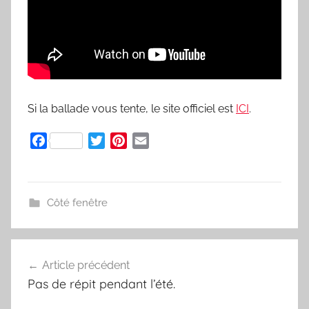
Si la ballade vous tente, le site officiel est
ICI
.
F
T
P
E
a
w
i
m
c
i
n
a
e
t
t
i
Côté fenêtre
b
t
e
l
o
e
r
o
r
e
k
s
Article précédent
Navigation
t
Pas de répit pendant l’été.
de