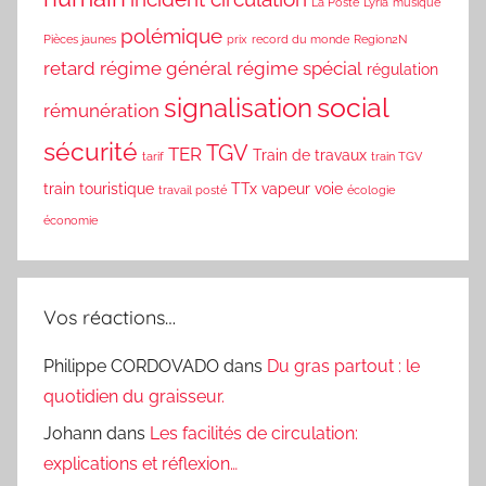
La Poste
Lyria
musique
polémique
Pièces jaunes
prix
record du monde
Region2N
retard
régime général
régime spécial
régulation
social
signalisation
rémunération
sécurité
TGV
TER
Train de travaux
tarif
train TGV
train touristique
TTx
vapeur
voie
travail posté
écologie
économie
Vos réactions…
Philippe CORDOVADO
dans
Du gras partout : le
quotidien du graisseur.
Johann
dans
Les facilités de circulation:
explications et réflexion…