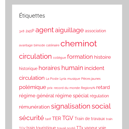
Étiquettes
agent
aiguillage
241P
association
3x8
cheminot
avantage
bimode
caténaire
circulation
formation
histoire
collègue
humain
horaires
incident
historique
circulation
La Poste
Lyria
musique
Pièces jaunes
polémique
retard
prix
record du monde
Region2N
régime général
régime spécial
régulation
social
signalisation
rémunération
sécurité
TGV
TER
Train de travaux
tarif
train
train touristique
TTx
vapeur
voie
TGV
travail posté