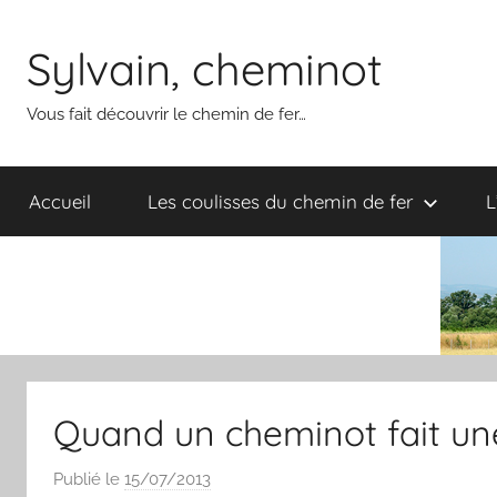
Aller
au
Sylvain, cheminot
contenu
Vous fait découvrir le chemin de fer…
Accueil
Les coulisses du chemin de fer
L
Quand un cheminot fait un
Publié le
15/07/2013
p