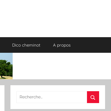
Dico cheminot
A propos