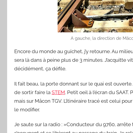
A gauche, la direction de Mâco
Encore du monde au guichet, j’y retourne. Au milie
sera là dans à peine plus de 3 minutes. J’acquitte v
décidément, ça défile.
Il fait beau, la porte donnant sur le quai est ouvert
de sortir faire la
STEM
. Petit oeil à l’écran du SAAT. 
mais sur Mâcon TGV. L’itinéraire tracé est celui pour
le modifier.
Je saute sur la radio : »Conducteur du 9760, arrête
s’occupent et se libèrent au passage du train. Je rel