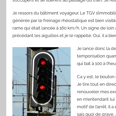
Je ressors du bâtiment voyageur. Le TGV s’immobilis
générée par le freinage rhéostatique est bien visibl
rame qui était lancée à 160 km/h. Un signe de loin a
précédant les aiguilles et je le rappelle. Oui, il a b
Je lance donc la des
temporisation quan
qui bat à 100 à l’heu
Ca y est, le bouton
Je tire tout en dir
renouveler mes excu
en m’entendant lui c
motif de l’arrêt. Il
sais quoi de grave. 