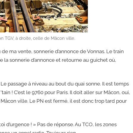
n TGV, à droite, celle de Mâcon ville.
u de ma vente, sonnerie d’annonce de Vonnas. Le train
ite la sonnerie d’annonce et retourne au guichet où,
e. Le passage à niveau au bout du quai sonne. Il est temps
P*tain ! C’est le 9760 pour Paris. Il doit aller sur Mâcon, oui,
 Mâcon ville. Le PN est fermé, il est donc trop tard pour
 toi d’urgence ! » Pas de réponse. Au TCO, les zones
ance un appel radio. Toujours rien.