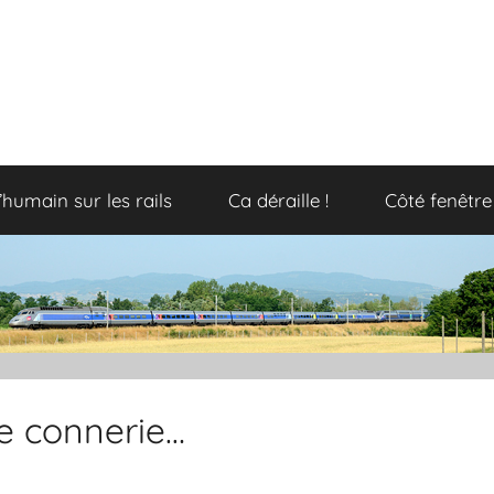
’humain sur les rails
Ca déraille !
Côté fenêtre
e connerie…