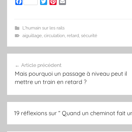
F
T
P
E
a
w
i
m
c
i
n
a
e
t
t
i
L'humain sur les rails
b
t
e
l
aiguillage
,
circulation
,
retard
,
sécurité
o
e
r
o
r
e
k
s
t
Navigation
Article précédent
Mais pourquoi un passage à niveau peut il
de
mettre un train en retard ?
l’article
19 réflexions sur “
Quand un cheminot fait u