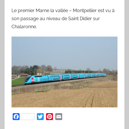
y
Le premier Marne la vallée – Montpellier est vu à
l
son passage au niveau de Saint Didier sur
v
Chalaronne.
a
i
n
B
o
u
a
r
d
F
T
P
E
a
w
i
m