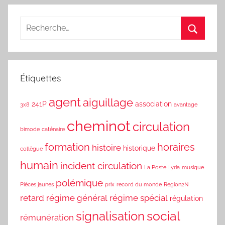
Étiquettes
agent
aiguillage
241P
association
3x8
avantage
cheminot
circulation
bimode
caténaire
formation
horaires
histoire
historique
collègue
humain
incident circulation
La Poste
Lyria
musique
polémique
Pièces jaunes
prix
record du monde
Region2N
retard
régime général
régime spécial
régulation
social
signalisation
rémunération