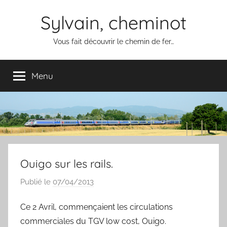
Aller
Sylvain, cheminot
au
contenu
Vous fait découvrir le chemin de fer…
Menu
Ouigo sur les rails.
Publié le
07/04/2013
p
a
Ce 2 Avril, commençaient les circulations
r
commerciales du TGV low cost, Ouigo.
S