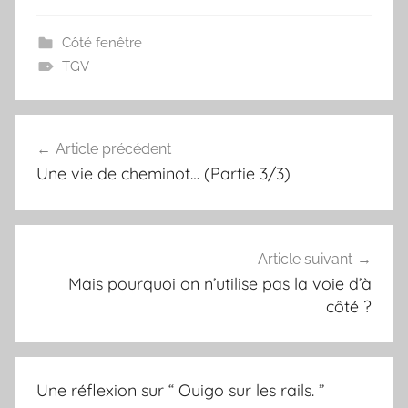
c
i
n
a
e
t
t
i
Côté fenêtre
b
t
e
l
TGV
o
e
r
o
r
e
k
s
t
Article précédent
Navigation
Une vie de cheminot… (Partie 3/3)
de
l’article
Article suivant
Mais pourquoi on n’utilise pas la voie d’à
côté ?
Une réflexion sur “
Ouigo sur les rails.
”