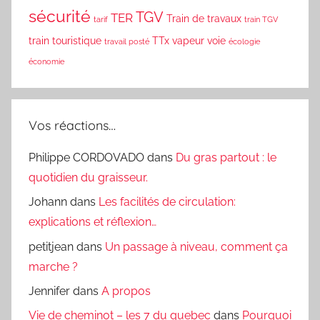
sécurité
TGV
TER
Train de travaux
tarif
train TGV
train touristique
TTx
vapeur
voie
travail posté
écologie
économie
Vos réactions…
Philippe CORDOVADO
dans
Du gras partout : le
quotidien du graisseur.
Johann
dans
Les facilités de circulation:
explications et réflexion…
petitjean
dans
Un passage à niveau, comment ça
marche ?
Jennifer
dans
A propos
Vie de cheminot – les 7 du quebec
dans
Pourquoi