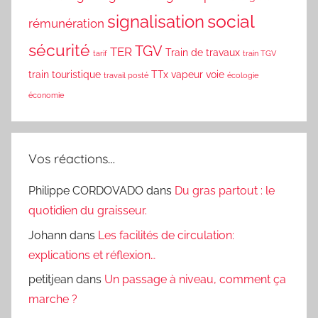
social
signalisation
rémunération
sécurité
TGV
TER
Train de travaux
tarif
train TGV
train touristique
TTx
vapeur
voie
travail posté
écologie
économie
Vos réactions…
Philippe CORDOVADO
dans
Du gras partout : le
quotidien du graisseur.
Johann
dans
Les facilités de circulation:
explications et réflexion…
petitjean
dans
Un passage à niveau, comment ça
marche ?