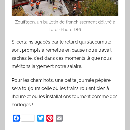
Zoufftgen, un bulletin de franchissement délivré à
tord. (Photo DR)
Si certains agacés par le retard qui s’accumule
sont prompts à remettre en cause notre travail,
sachez le, c’est dans ces moments là que nous
méritons largement notre salaire.
Pour les cheminots, une petite journée pépère
sera toujours celle où les trains roulent bien à
l’heure et où les installations tournent comme des
horloges !
F
T
P
E
a
w
i
m