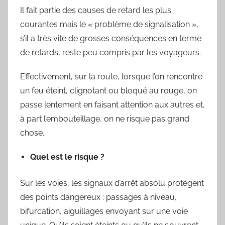
Il fait partie des causes de retard les plus
r
courantes mais le « problème de signalisation »,
S
y
s’il a très vite de grosses conséquences en terme
l
de retards, reste peu compris par les voyageurs.
v
Effectivement, sur la route, lorsque l’on rencontre
a
i
un feu éteint, clignotant ou bloqué au rouge, on
n
passe lentement en faisant attention aux autres et,
B
à part l’embouteillage, on ne risque pas grand
o
chose.
u
a
Quel est le risque ?
r
d
Sur les voies, les signaux d’arrêt absolu protègent
des points dangereux : passages à niveau,
bifurcation, aiguillages envoyant sur une voie