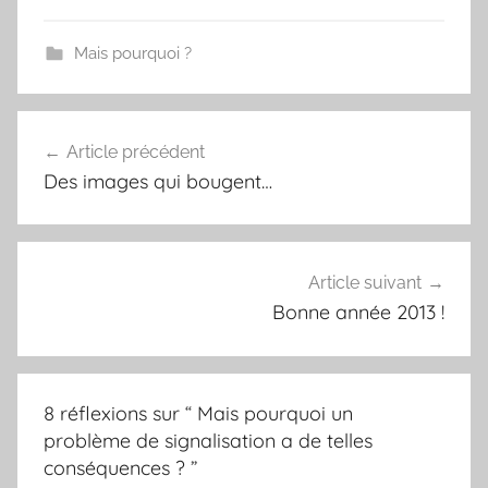
c
i
n
a
e
t
t
i
Mais pourquoi ?
b
t
e
l
o
e
r
o
r
e
k
s
Article précédent
Navigation
t
Des images qui bougent…
de
l’article
Article suivant
Bonne année 2013 !
8 réflexions sur “
Mais pourquoi un
problème de signalisation a de telles
conséquences ?
”