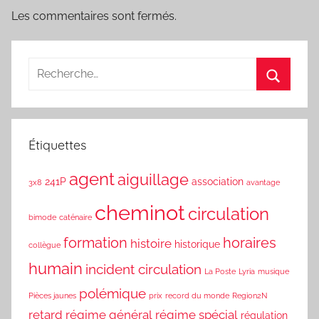
Les commentaires sont fermés.
Étiquettes
agent
aiguillage
241P
association
3x8
avantage
cheminot
circulation
bimode
caténaire
formation
horaires
histoire
historique
collègue
humain
incident circulation
La Poste
Lyria
musique
polémique
Pièces jaunes
prix
record du monde
Region2N
retard
régime général
régime spécial
régulation