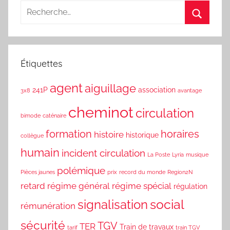
Étiquettes
agent
aiguillage
241P
association
3x8
avantage
cheminot
circulation
bimode
caténaire
formation
horaires
histoire
historique
collègue
humain
incident circulation
La Poste
Lyria
musique
polémique
Pièces jaunes
prix
record du monde
Region2N
retard
régime général
régime spécial
régulation
social
signalisation
rémunération
sécurité
TGV
TER
Train de travaux
tarif
train TGV