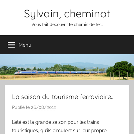
Aller
Sylvain, cheminot
au
contenu
Vous fait découvrir le chemin de fer…
Menu
La saison du tourisme ferroviaire…
Publié le
26/08/2012
p
a
L’été est la grande saison pour les trains
r
touristiques, qu’ils circulent sur leur propre
S