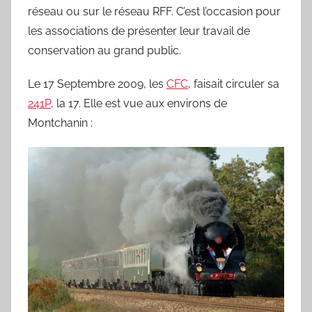
y
réseau ou sur le réseau RFF. C’est l’occasion pour
l
les associations de présenter leur travail de
v
conservation au grand public.
a
i
Le 17 Septembre 2009, les
CFC
, faisait circuler sa
n
241P
, la 17. Elle est vue aux environs de
B
Montchanin :
o
u
a
r
d