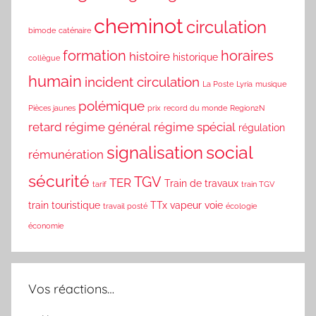
cheminot
circulation
bimode
caténaire
formation
horaires
histoire
historique
collègue
humain
incident circulation
La Poste
Lyria
musique
polémique
Pièces jaunes
prix
record du monde
Region2N
retard
régime général
régime spécial
régulation
social
signalisation
rémunération
sécurité
TGV
TER
Train de travaux
tarif
train TGV
train touristique
TTx
vapeur
voie
travail posté
écologie
économie
Vos réactions…