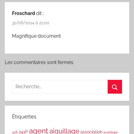
Froschard
dit :
31/08/2014 à 21:00
Magnifique document
Les commentaires sont fermés.
Étiquettes
agent
aiguillage
241P
association
3x8
avantage