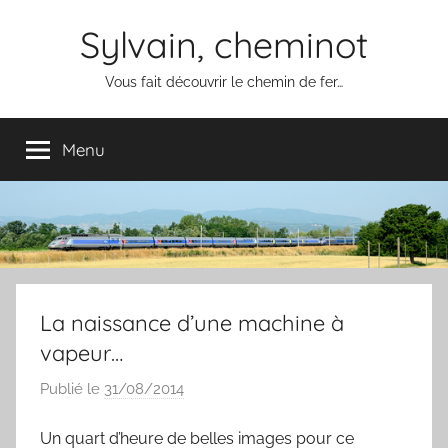
Aller
Sylvain, cheminot
au
contenu
Vous fait découvrir le chemin de fer…
Menu
La naissance d’une machine à
vapeur…
Publié le
31/08/2014
p
a
Un quart d’heure de belles images pour ce
r