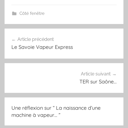
c
i
n
a
e
t
t
i
Côté fenêtre
b
t
e
l
o
e
r
o
r
e
k
s
Article précédent
Navigation
t
Le Savoie Vapeur Express
de
l’article
Article suivant
TER sur Saône…
Une réflexion sur “
La naissance d’une
machine à vapeur…
”