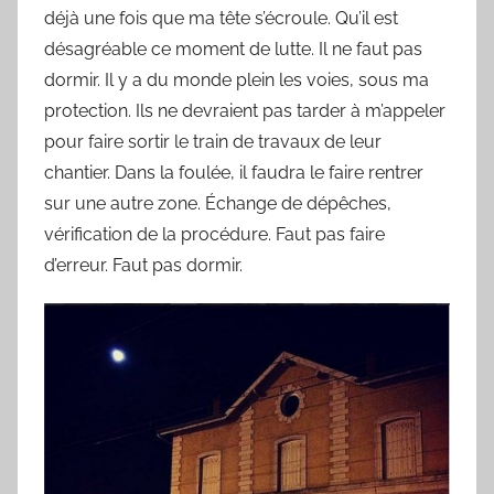
y
déjà une fois que ma tête s’écroule. Qu’il est
l
désagréable ce moment de lutte. Il ne faut pas
v
dormir. Il y a du monde plein les voies, sous ma
a
protection. Ils ne devraient pas tarder à m’appeler
i
pour faire sortir le train de travaux de leur
n
chantier. Dans la foulée, il faudra le faire rentrer
B
sur une autre zone. Échange de dépêches,
o
vérification de la procédure. Faut pas faire
u
d’erreur. Faut pas dormir.
a
r
d