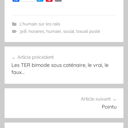
a
w
i
m
c
i
n
a
e
t
t
i
L'humain sur les rails
b
t
e
l
3x8
,
horaires
,
humain
,
social
,
travail posté
o
e
r
o
r
e
k
s
t
Article précédent
Navigation
Les TER bimode sous caténaire, le vrai, le
de
faux…
l’article
Article suivant
Pointu