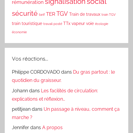
social
signalisation
rémunération
sécurité
TGV
TER
Train de travaux
tarif
train TGV
train touristique
TTx
vapeur
voie
travail posté
écologie
économie
Vos réactions…
Philippe CORDOVADO
dans
Du gras partout : le
quotidien du graisseur.
Johann
dans
Les facilités de circulation:
explications et réflexion…
petitjean
dans
Un passage à niveau, comment ça
marche ?
Jennifer
dans
A propos