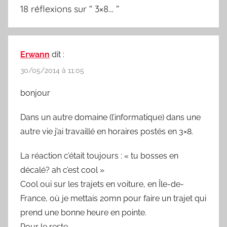
18 réflexions sur “
3×8…
”
Erwann
dit :
30/05/2014 à 11:05
bonjour
Dans un autre domaine (l’informatique) dans une
autre vie j’ai travaillé en horaires postés en 3×8.
La réaction c’était toujours : « tu bosses en
décalé? ah c’est cool »
Cool oui sur les trajets en voiture, en Île-de-
France, où je mettais 20mn pour faire un trajet qui
prend une bonne heure en pointe.
Pour le reste…