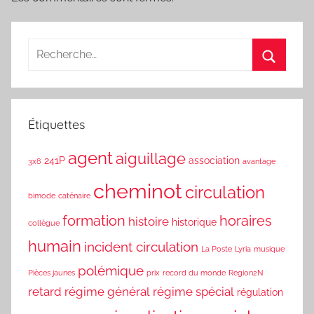
Étiquettes
agent
aiguillage
241P
association
3x8
avantage
cheminot
circulation
bimode
caténaire
formation
horaires
histoire
historique
collègue
humain
incident circulation
La Poste
Lyria
musique
polémique
Pièces jaunes
prix
record du monde
Region2N
retard
régime général
régime spécial
régulation