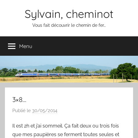
Aller
Sylvain, cheminot
au
contenu
Vous fait découvrir le chemin de fer…
Menu
3×8…
Publié le
30/05/2014
p
a
Il est 2h et j’ai sommeil. Ça fait deux ou trois fois
r
que mes paupières se ferment toutes seules et
S