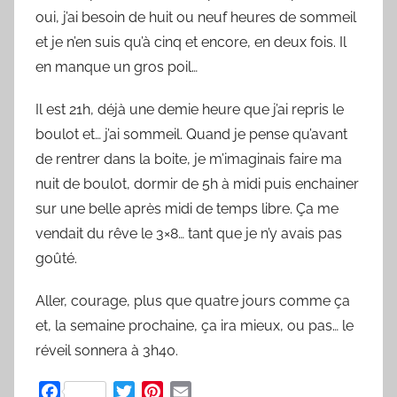
oui, j’ai besoin de huit ou neuf heures de sommeil
et je n’en suis qu’à cinq et encore, en deux fois. Il
en manque un gros poil…
Il est 21h, déjà une demie heure que j’ai repris le
boulot et… j’ai sommeil. Quand je pense qu’avant
de rentrer dans la boite, je m’imaginais faire ma
nuit de boulot, dormir de 5h à midi puis enchainer
sur une belle après midi de temps libre. Ça me
vendait du rêve le 3×8… tant que je n’y avais pas
goûté.
Aller, courage, plus que quatre jours comme ça
et, la semaine prochaine, ça ira mieux, ou pas… le
réveil sonnera à 3h40.
F
T
P
E